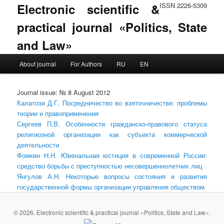
Electronic scientific &
ISSN 2226-5309
practical journal «Politics, State
and Law»
Main menu
About journal
For Authors
RU
EN
Skip to primary content
Skip to secondary content
Journal issue: № 8 August 2012
Калатози Д.Г. Посредничество во взяточничестве: проблемы
теории и правоприменения
Сергеев П.В. Особенности гражданско-правового статуса
религиозной организации как субъекта коммерческой
деятельности
Фомкин Н.Н. Ювенальная юстиция в современной России:
средство борьбы с преступностью несовершеннолетних лиц
Янгулов А.Н. Некоторые вопросы состояния и развития
государственной формы организации управления обществом
© 2026. Electronic scientific & practical journal «Politics, State and Law».