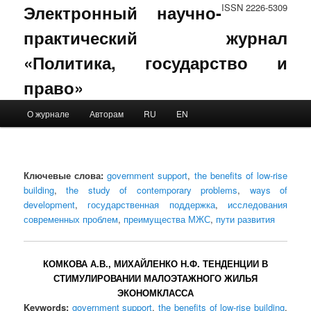
Электронный научно-
ISSN 2226-5309
практический журнал
«Политика, государство и
право»
Main menu
О журнале
Авторам
RU
EN
Skip to primary content
Skip to secondary content
Ключевые слова:
government support
,
the benefits of low-rise
building
,
the study of contemporary problems
,
ways of
development
,
государственная поддержка
,
исследования
современных проблем
,
преимущества МЖС
,
пути развития
КОМКОВА А.В., МИХАЙЛЕНКО Н.Ф. ТЕНДЕНЦИИ В
СТИМУЛИРОВАНИИ МАЛОЭТАЖНОГО ЖИЛЬЯ
ЭКОНОМКЛАССА
Keywords:
government support
,
the benefits of low-rise building
,