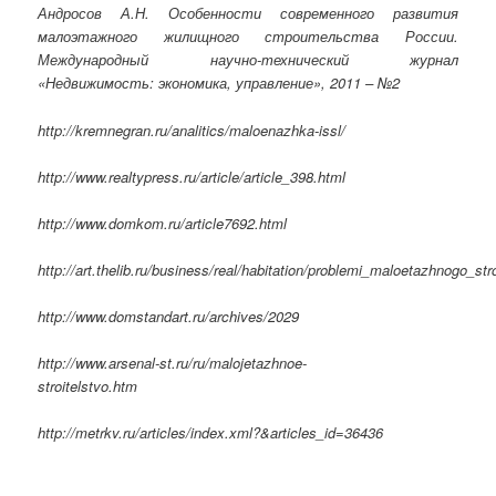
Андросов А.Н. Особенности современного развития
малоэтажного жилищного строительства России.
Международный научно-технический журнал
«Недвижимость: экономика, управление», 2011 – №2
http://kremnegran.ru/analitics/maloenazhka-issl/
http://www.realtypress.ru/article/article_398.html
http://www.domkom.ru/article7692.html
http://art.thelib.ru/business/real/habitation/problemi_maloetazhnogo_
http://www.domstandart.ru/archives/2029
http://www.arsenal-st.ru/ru/malojetazhnoe-
stroitelstvo.htm
http://metrkv.ru/articles/index.xml?&articles_id=36436