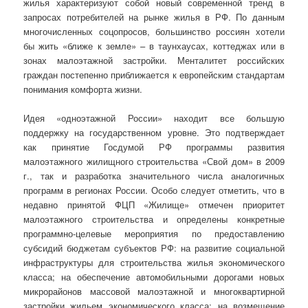
жилья характеризуют собой новый современной тренд в
запросах потребителей на рынке жилья в РФ. По данным
многочисленных соцопросов, большинство россиян хотели
бы жить «ближе к земле» – в таунхаусах, коттеджах или в
зонах малоэтажной застройки. Менталитет российских
граждан постепенно приближается к европейским стандартам
понимания комфорта жизни.
Идея «одноэтажной России» находит все большую
поддержку на государственном уровне. Это подтверждает
как принятие Госдумой РФ программы развития
малоэтажного жилищного строительства «Свой дом» в 2009
г., так и разработка значительного числа аналогичных
программ в регионах России. Особо следует отметить, что в
недавно принятой ФЦП «Жилище» отмечен приоритет
малоэтажного строительства и определены конкретные
программно-целевые мероприятия по предоставлению
субсидий бюджетам субъектов РФ: на развитие социальной
инфраструктуры для строительства жилья экономического
класса; на обеспечение автомобильными дорогами новых
микрорайонов массовой малоэтажной и многоквартирной
застройки жильем экономического класса; на возмещение