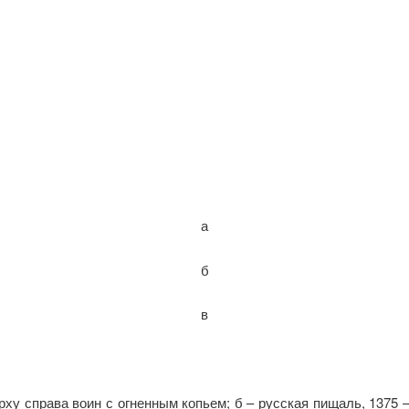
а
б
в
ерху справа воин с огненным копьем; б – русская пищаль, 1375 