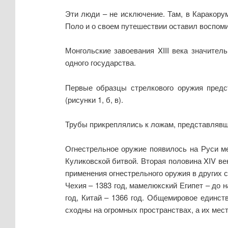
Эти люди – не исключение. Там, в Каракору
Поло и о своем путешествии оставил воспоми
Монгольские завоевания XIII века значител
одного государства.
Первые образцы стрелкового оружия предс
(рисунки 1, б, в).
Трубы прикреплялись к ложам, представлявш
Огнестрельное оружие появилось на Руси м
Куликовской битвой. Вторая половина XIV ве
применения огнестрельного оружия в других с
Чехия – 1383 год, мамелюкский Египет – до на
год, Китай – 1366 год. Общемировое единст
сходны на огромных пространствах, а их мес