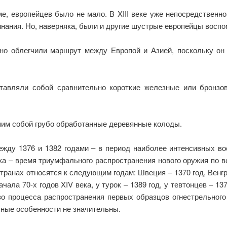
ме, европейцев было не мало. В XIII веке уже непосредственн
нания. Но, наверняка, были и другие шустрые европейцы воспо
ьно облегчили маршрут между Европой и Азией, поскольку он
тавляли собой сравнительно короткие железные или бронзов
им собой грубо обработанные деревянные колоды.
ежду 1376 и 1382 годами – в период наиболее интенсивных во
ка – время триумфального распространения нового оружия по 
транах относятся к следующим годам: Швеция – 1370 год, Венгри
чала 70-х годов XIV века, у турок – 1389 год, у тевтонцев – 13
во процесса распространения первых образцов огнестрельного
тные особенности не значительны.