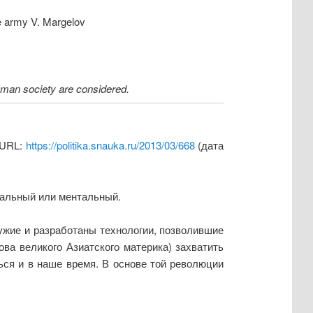
he army V. Margelov
human society are considered.
 URL:
https://politika.snauka.ru/2013/03/668
(дата
уальный или ментальный.
ужие и разработаны технологии, позволившие
ва великого Азиатского материка) захватить
ся и в наше время. В основе той революции