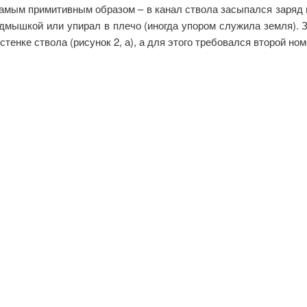
амым примитивным образом – в канал ствола засыпался заряд п
дмышкой или упирал в плечо (иногда упором служила земля). 
енке ствола (рисунок 2, а), а для этого требовался второй ном