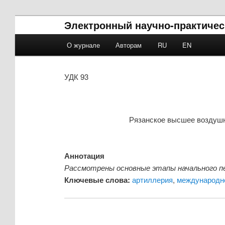
Электронный научно-практическ
Main menu
О журнале
Авторам
RU
EN
Skip to primary content
Skip to secondary content
УДК 93
Рязанское высшее воздушн
Аннотация
Рассмотрены основные этапы начального пер
Ключевые слова:
артиллерия
,
международн