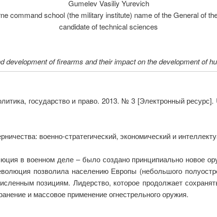
Gumelev Vasiliy Yurevich
ne command school (the military institute) name of the General of t
candidate of technical sciences
 and development of firearms and their impact on the development of 
литика, государство и право. 2013. № 3 [Электронный ресурс].
рничества: военно-стратегический, экономический и интеллект
люция в военном деле – было создано принципиально новое ор
еволюция позволила населению Европы (небольшого полуостро
исленным позициям. Лидерство, которое продолжает сохранять
ранение и массовое применение огнестрельного оружия.