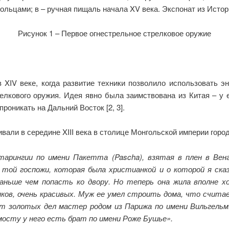
льцами; в – ручная пищаль начала XV века. Экспонат из Истор
Рисунок 1 – Первое огнестрельное стрелковое оружие
 XIV веке, когда развитие техники позволило использовать э
елкового оружия. Идея явно была заимствована из Китая – у
роникать на Дальний Восток [2, 3].
живали в середине XIII века в столице Монгольской империи горо
арингии по имени Пакетта (Pascha), взятая в плен в Венг
 той госпожи, которая была христианкой и о которой я ска
аньше чем попасть ко двору. Но теперь она жила вполне хо
иков, очень красивых. Муж ее умел строить дома, что счита
ет золотых дел мастер родом из Парижа по имени Вильгельм
мосту у него есть брат по имени Роже Бушье».