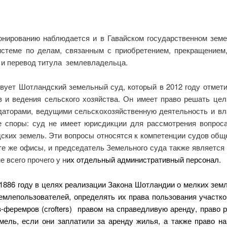
онированию наблюдается и в Гавайском государственном зем
стеме по делам, связанным с приобретением, прекращением
 и перевод титула землевладельца.
твует Шотландский земельный суд, который в 2012 году отмет
в и ведения сельского хозяйства. Он имеет право решать цел
даторами, ведущими сельскохозяйственную деятельность и в
 споры: суд не имеет юрисдикции для рассмотрения вопрос
ких земель. Эти вопросы относятся к компетенции судов общей
те же офисы, и председатель Земельного суда также является
 всего прочего у н
их отдельный административный персонал.
 1886 году в целях реализации Закона Шотландии о мелких зе
млепользователей, определять их права пользования участко
феремров (сrofters) правом на справедливую аренду, право 
емель, если они заплатили за аренду жилья, а также право н