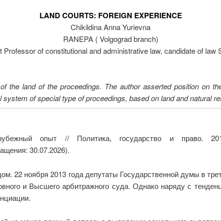
LAND COURTS: FOREIGN EXPERIENCE
Chikildina Anna Yurievna
RANEPA ( Volgograd branch)
t Professor of constitutional and administrative law, candidate of law
 of the land of the proceedings. The author asserted position on the
ial system of special type of proceedings, based on land and natural r
рубежный опыт // Политика, государство и право. 2
ащения: 30.07.2026).
м. 22 ноября 2013 года депутаты Государственной думы в тре
вного и Высшего арбитражного суда. Однако наряду с тенден
енциации.