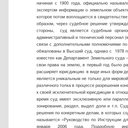
начиная с 1900 года, официально называл
экспертом информации о земельном объекте
которое потом воплощается в свидетельстве 
образом, через судебное решение утвержда
стороны, суд является судебным органо
административный и технический персонал (к
связи с дополнительными полномочиями по 
обжалованы в Высший суд, однако с 1978 г
известен как Департамент Земельного суда 
свои права на землю, в первый год было р
расширяет юрисдикцию в виде иных форм де
является уникальным не только для мировой
различного толка в процессе разрешения ко
к своей исключительной юрисдикции в отнош
время суд имеет эксклюзивную или паралл
зонирование, раздел, выдел доли и т.п. Су
решения по конкретным делам, в которых со
называется «Руководство по Инструкции дл
января 2006 года. Подробную и