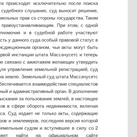
ти происходит исключительно после поиска
 судебного слушания, суд выносит решение,
емельных прав со стороны государства. Таким
я правоустанавливающим. При этом, с одной
лномочия и в судебной работе участвуют
сть у данного суда особый правовой статус в
исдикционным органом, чьи акты могут быть
рвой инстанции штата Массачусетс и теперь
 не связано с ажиотажем желающих утвердить
ля управления земельной регистрацией, суд
на землю. Земельный суд штата Массачусетс
обеспечивается взаимодействие специалистов
ный и административный орган. В дополнение
ыскания за пользование землей, в настоящее
ов в сфере оборота недвижимости, включая
сса. Суд издает не только акты, содержащие
ров и землемеров, последняя версия которой
 Земельным судом и вступившее в силу со 2
жет найти на официальном сайте