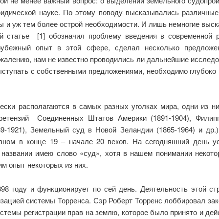
гой не менее важный вопрос: о выделении земельного судопрои
ридической науке. По этому поводу высказывались различные
ы и уж тем более острой необходимости. И лишь немногие выск
й статье [1] обозначил проблему введения в современной
арубежный опыт в этой сфере, сделал несколько предложе
жалению, нам не известно проводились ли дальнейшие исследов
ыступать с собственными предложениями, необходимо глубоко
чески располагаются в самых разных уголках мира, одни из 
етензий Соединенных Штатов Америки (1891-1904), Филиппи
-1921), Земельный суд в Новой Зеландии (1865-1964) и др
вном в конце 19 – начале 20 веков. На сегодняшний день 
 названии имею слово «суд», хотя в нашем понимании некото
м опыт некоторых из них.
98 году и функционирует по сей день. Деятельность этой стр
изацией системы Торренса. Сэр Роберт Торренс лоббировал зак
стемы регистрации прав на землю, которое было принято и дейс