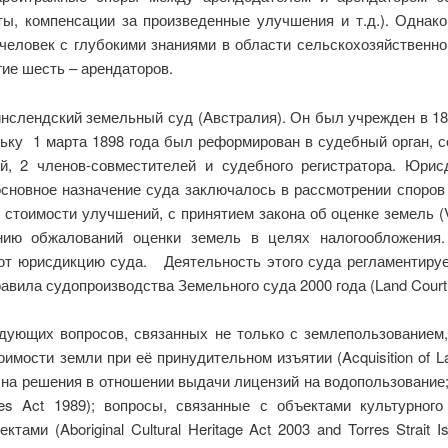
ы, компенсации за произведенные улучшения и т.д.). Однако
 человек с глубокими знаниями в области сельскохозяйственно
ие шесть – арендаторов.
слендский земельный суд (Австралия). Он был учрежден в 188
льку 1 марта 1898 года был реформирован в судебный орган, с
й, 2 членов-совместителей и судебного регистратора. Юр
 основное назначение суда заключалось в рассмотрении споро
стоимости улучшений, с принятием закона об оценке земель (Va
нию обжалований оценки земель в целях налогообложения.
ют юрисдикцию суда. Деятельность этого суда регламентиру
равила судопроизводства Земельного суда 2000 года (Land Court
дующих вопросов, связанных не только с землепользованием,
имости земли при её принудительном изъятии (Acquisition of L
 на решения в отношении выдачи лицензий на водопользование;
ces Act 1989); вопросы, связанные с объектами культурног
ми (Aboriginal Cultural Heritage Act 2003 and Torres Strait Is