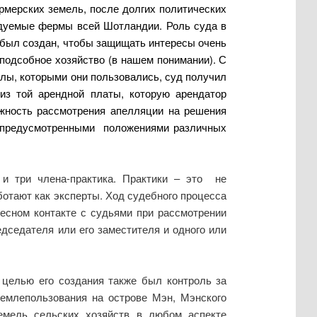
рмерских земель, после долгих политических
ндуемые фермы всей Шотландии. Роль суда в
д был создан, чтобы защищать интересы очень
подсобное хозяйство (в нашем понимании). С
елы, которыми они пользовались, суд получил
из той арендной платы, которую арендатор
жность рассмотрения апелляции на решения
и предусмотренными положениями различных
 и три члена-практика. Практики – это не
отают как эксперты. Ход судебного процесса
тесном контакте с судьями при рассмотрении
едседателя или его заместителя и одного или
 целью его создания также был контроль за
землепользования на острове Мэн, Мэнского
емель сельских хозяйств в любом аспекте