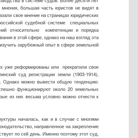
зводства в системе судов. Более десяти лет
 мнения, большая часть юристов не видят в
азали свое мнение на страницах юридических
 российской судебной системе специальных
ний относительно компетенции и порядка
ания в этой сфере, однако на наш взгляд эта
 изучить зарубежный опыт в сфере земельной
них уже реформированы или прекратили свое
нский суд регистрации земли (1903-1914),
.). Однако можно вывести общую тенденцию:
успешно функционируют около 20 земельных
рые из них весьма условно можно отнести к
уктуры началась, как и в случае с многими
онодательство, направленное на закрепление
твует по сей день. Именно поэтому этот суд,