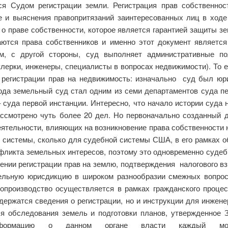
ся Судом регистрации земли. Регистрация прав собственнос
 и выяснения правопритязаний заинтересованных лиц в ходе
о праве собственности, которое является гарантией защиты з
ются права собственников и именно этот документ являетс
м, с другой стороны, суд выполняет административные по
лерки, инженеры, специалисты в вопросах недвижимости). То е
регистрации прав на недвижимость: изначально суд был юр
ода земельный суд стал одним из семи департаментов суда пе
– суда первой инстанции. Интересно, что начало истории суда
ассмотрено чуть более 20 дел. Но первоначально созданный д
ятельности, влияющих на возникновение права собственности 
 системы, сколько для судебной системы США, в его рамках 
нфликта земельных интересов, поэтому это одновременно судеб
ении регистрации прав на землю, подтверждения налогового вз
ельную юрисдикцию в широком разнообразии смежных вопрос
допроизводство осуществляется в рамках гражданского проце
держатся сведения о регистрации, но и инструкции для инжене
я обследования земель и подготовки планов, утвержденное
нформацию о данном органе власти каждый мо