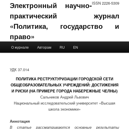
Электронный научно-
ISSN 2226-5309
практический журнал
«Политика, государство и
право»
Main menu
О журнале
Авторам
RU
EN
Skip to primary content
Skip to secondary content
УДК 37.014
ПОЛИТИКА РЕСТРУКТУРИЗАЦИИ ГОРОДСКОЙ СЕТИ
ОБЩЕОБРАЗОВАТЕЛЬНЫХ УЧРЕЖДЕНИЙ: ДОСТИЖЕНИЯ
И РИСКИ (НА ПРИМЕРЕ ГОРОДА НАБЕРЕЖНЫЕ ЧЕЛНЫ)
Сальников Андрей Львович
Национальный исследовательский университет «Высшая
школа экономики»
Аннотация
В статье рассматриваются основные результаты