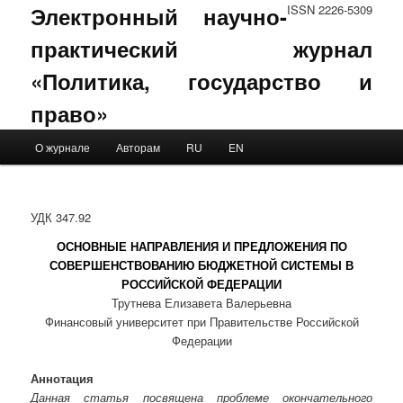
Электронный научно-
ISSN 2226-5309
практический журнал
«Политика, государство и
право»
Main menu
О журнале
Авторам
RU
EN
Skip to primary content
Skip to secondary content
УДК 347.92
ОСНОВНЫЕ НАПРАВЛЕНИЯ И ПРЕДЛОЖЕНИЯ ПО
СОВЕРШЕНСТВОВАНИЮ БЮДЖЕТНОЙ СИСТЕМЫ В
РОССИЙСКОЙ ФЕДЕРАЦИИ
Трутнева Елизавета Валерьевна
Финансовый университет при Правительстве Российской
Федерации
Аннотация
Данная статья посвящена проблеме окончательного