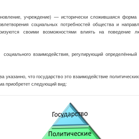
тановление, учреждение) — исторически сложившаяся форма
овлетворения социальных потребностей общества и направ
ризуются своими возможностями влиять на поведение л
социального взаимодействия, регулирующий определённый 
а указанно, что государство это взаимодействие политических
ма приобретет следующий вид: