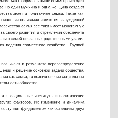
уумом. Как говорилось выше семья происходит
твенно один мужчина и одна женщина создают
щества знает и полигамные семьи. Такие как
проявления полигамия являются вынужденной
ловечества семья все таки имеет моногамную
за своего развития и стремления обеспечить
колько семей связанных родственными узами.
ия ведения совместного хозяйства. Группой
 возникают в результате перераспределение
шений и решение основной задачи общества.
ния как семья, то возникновение социальных
тельности общества.
боты: социальные институты и политические
других факторов. Их изменение и динамика
я выступает фундаментом как остальных двух