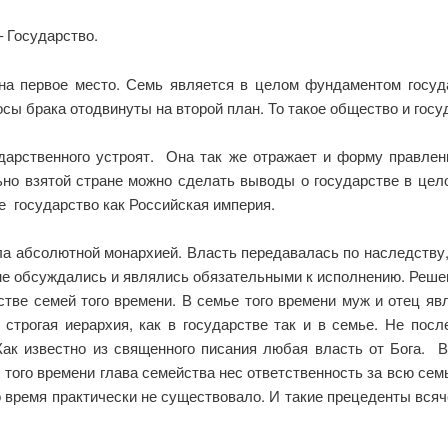
 Государство.
на первое место. Семь является в целом фундаментом госуд
ы брака отодвинуты на второй план. То такое общество и госуд
арственного устроят. Она так же отражает и форму правлен
льно взятой стране можно сделать выводы о государстве в цел
е государство как Российская империя.
а абсолютной монархией. Власть передавалась по наследству
 не обсуждались и являлись обязательными к исполнению. Реш
тве семей того времени. В семье того времени муж и отец яв
строгая иерархия, как в государстве так и в семье. Не посл
ак известно из священного писания любая власть от Бога. В
х того времени глава семейства нес ответственность за всю сем
о время практически не существовало. И такие прецеденты всяч