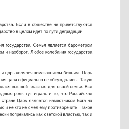
арства. Если в обществе не приветствуются
арство в целом идет по пути деградации.
ия государства. Семья является барометром
ом и наоборот. Любое колебания государства
, и царь являлся помазанником божьим. Царь
ения царя официально не обсуждались. Такую
лялся высшей властью для своей семьи. Вся
еднюю роль тут играло и то, что Российская
 стране Царь является наместником Бога на
ью и не кто не смел ему противоречить. Такое
ески попрекались как светской властью, так и