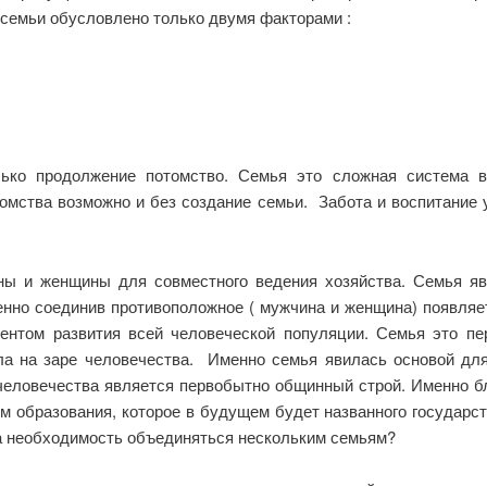
емьи обусловлено только двумя факторами :
лько продолжение потомство. Семья это сложная система 
омства возможно и без создание семьи. Забота и воспитание 
ны и женщины для совместного ведения хозяйства. Семья яв
нно соединив противоположное ( мужчина и женщина) появляет
нтом развития всей человеческой популяции. Семья это пе
ла на заре человечества. Именно семья явилась основой дл
 человечества является первобытно общинный строй. Именно 
м образования, которое в будущем будет названного государс
ла необходимость объединяться нескольким семьям?