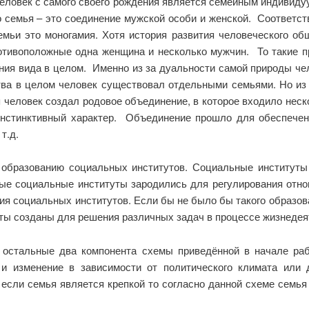
 человек с самого своего рождения является семейным индивид
то семья – это соединение мужской особи и женской. Соответс
мьи это моногамия. Хотя история развития человеческого об
ротивоположные одна женщина и несколько мужчин. То такие 
ия вида в целом. Именно из за дуальности самой природы че
тва в целом человек существовал отдельными семьями. Но из 
 человек создал родовое объединение, в которое входило нес
нстинктивный характер. Объединение прошло для обеспечен
т.д.
образованию социальных институтов. Социальные институты
ые социальные институты зародились для регулирования отно
я социальных институтов. Если бы не было бы такого образова
ты созданы для решения различных задач в процессе жизнедея
 остальные два компонента схемы приведённой в начале ра
и изменение в зависимости от политического климата или 
и если семья является крепкой то согласно данной схеме семь