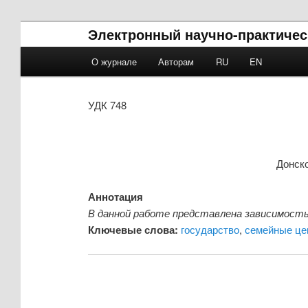
Электронный научно-практическ
Main menu
О журнале
Авторам
RU
EN
Skip to primary content
Skip to secondary content
УДК 748
Донско
Аннотация
В данной работе представлена зависимость
Ключевые слова:
государство
,
семейные це