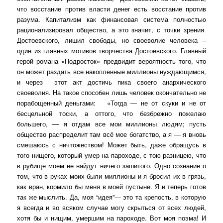
что восстание против власти денег есть восстание против
разума. Капитализм как финансовая система полностью
рационализировал общество, а это значит, с точки зрения
Достоевского, лишил свободы, но своеволие человека –
один из главных мотивов творчества Достоевского. Главный
герой романа «Подросток» предвидит вероятность того, что
он может раздать все накопленные миллионы нуждающимся,
и через
этот акт достичь пика своего анархического
своеволия. На такое способен лишь человек окончательно не
порабощенный деньгами:
«Тогда — не от скуки и не от
бесцельной тоски, а оттого, что безбрежно пожелаю
большего, — я отдам все мои миллионы людям; пусть
общество распределит там всё мое богатство, а я — я вновь
смешаюсь с ничтожеством! Может быть, даже обращусь в
того нищего, который умер на пароходе, с тою разницею, что
в рубище моем не найдут ничего зашитого. Одно сознание о
том, что в руках моих были миллионы и я бросил их в грязь,
как вран, кормило бы меня в моей пустыне. Я и теперь готов
так же мыслить. Да, моя “идея”— это та крепость, в которую
я всегда и во всяком случае могу скрыться от всех людей,
хотя бы и нищим, умершим на пароходе. Вот моя поэма! И