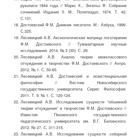
рукописи 1844 года // Маркс К., Энгельс Ф. Собрание
сочинений. Издание II. М.: Политиздат, 1974. Т. 42.
С.131.
Достоевский Ф.М. Дневник писателя. М.: Азбука, 1999.
С.325.
Лесевицкий А.В. Аксиологическая матрица логотерапии
Ф.М. Достоевского // Гуманитарные научные
исследования. 2014. № 2 (30). С. 29.
Лесевицкий А.В. Анализ теории межклассового
отчуждения в творчестве Ф.М. Достоевского // Антро.
2012. № 1. С. 50-65.
Лесевицкий А.В. Достоевский и экзистенциальная
философия // Вестник Новосибирского
государственного университета. Серия: Философия.
2011. Т. 9. № 1. С. 120-124.
Лесевицкий А.В. Исследование сущности “объемной
теории отчуждения” в творчестве Ф.М. Достоевского //
Известия Пензенского государственного
педагогического университета им. В.Г. Белинского.
2012. № 27. С. 311-315.
Лесевицкий А.В. Исследование сущности соборной