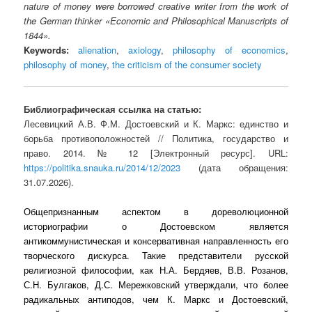
nature of money were borrowed creative writer from the work of
the German thinker «Economic and Philosophical Manuscripts of
1844».
Keywords:
alienation
,
axiology
,
philosophy of economics
,
philosophy of money
,
the criticism of the consumer society
Библиографическая ссылка на статью:
Лесевицкий А.В. Ф.М. Достоевский и К. Маркс: единство и
борьба противоположностей // Политика, государство и
право. 2014. № 12 [Электронный ресурс]. URL:
https://politika.snauka.ru/2014/12/2023
(дата обращения:
31.07.2026).
Общепризнанным аспектом в дореволюционной
историографии о Достоевском является
антикоммунистическая и консервативная направленность его
творческого дискурса. Такие представители русской
религиозной философии, как Н.А. Бердяев, В.В. Розанов,
С.Н. Булгаков, Д.С. Мережковский утверждали, что более
радикальных антиподов, чем К. Маркс и Достоевский,