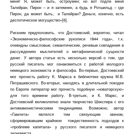
меня! Я, может быть, остроумен; но вот подле меня
Талейран, Пирон – и я затемнен, а будь я Ротшильд – где
Пирон, да может быть,
и Талейран? Деньги, конечно, есть
деспотическое могущество»[6].
Рискнем предположить, что Достоевский, вероятно, читал
«Экономическо-философские рукописи 1844 года», т.к.
очевидны смысловые, семантические, речевые совпадения в
рассуждениях мыслителей о метафизической сущности
денег. У автора статьи есть несколько версий о том, где
русский писатель мог ознакомиться с работой молодого
немецкого экономиста и философа. Во-первых, Достоевский
мог прочесть работу К. Маркса в библиотеке кружка М.В.
Петрашевского. Во-вторых, находясь в длительной поездке
по Европе литератор мог прочесть подобную «новаторскую»
для того времени работу. В-третьих, и К. Маркс, и
Достоевский великолепно знали творчество Шекспира с его
антимамонистическими тенденциями. Возможно, автор
«Гамлета» являлся тем связующим звеном,
сформировавшим крайнюю
тождественность подходов к
«проблеме капитала» у русского писателя и немецкого
экономиста.