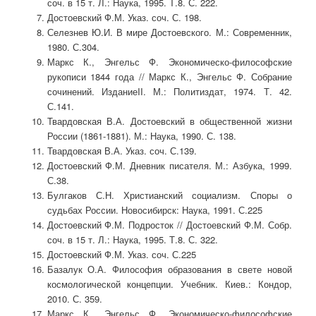
соч. в 15 т. Л.: Наука, 1995. Т.8. С. 222.
Достоевский Ф.М. Указ. соч. С. 198.
Селезнев Ю.И. В мире Достоевского. М.: Современник,
1980. С.304.
Маркс К., Энгельс Ф. Экономическо-философские
рукописи 1844 года // Маркс К., Энгельс Ф. Собрание
сочинений. ИзданиеII. М.: Политиздат, 1974. Т. 42.
С.141.
Твардовская В.А. Достоевский в общественной жизни
России (1861-1881). М.: Наука, 1990. С. 138.
Твардовская В.А. Указ. соч. С.139.
Достоевский Ф.М. Дневник писателя. М.: Азбука, 1999.
С.38.
Булгаков С.Н. Христианский социализм. Споры о
судьбах России. Новосибирск: Наука, 1991. С.225
Достоевский Ф.М. Подросток // Достоевский Ф.М. Собр.
соч. в 15 т. Л.: Наука, 1995. Т.8. С. 322.
Достоевский Ф.М. Указ. соч. С.225
Базалук О.А. Философия образования в свете новой
космологической концепции. Учебник. Киев.: Кондор,
2010. С. 359.
Маркс К., Энгельс Ф. Экономическо-философские