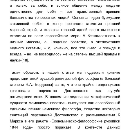
и только за себя, и всякое общение между людьми
единственно для себя – вот нравственный принцип
большинства теперешних людей. Основная идея буржуазии
затмившей собою в конце прошлого столетия прежний
мировой строй, и ставшая главной идеей всего нынешнего
столетия во всем европейском мире. А безжалостность к
низшим массам, а
падение братства, а эксплуатация
бедного богатым, – о, конечно, все это было и прежде и
всегда, – но
не возводилось же на степень высшей правды и
науки»[18].
Таким образом, в нашей статье мы подвергли критике
представителей русской религиозной философии (в большей
степени Н.А. Бердяева) за то, что они крайне тенденциозно
трактовали творчество Достоевского как сугубо
антимарксистское. В нашем исследовании метафизической
сущности мамонизма писатель выступает как своеобразный
единомышленник немецкого философа, сходство некоторых
сентенций персонажей Достоевского с размышлениями К
Маркса в его работе «Экономическо-философские рукописи
1844 года» просто поражает. В контексте данных