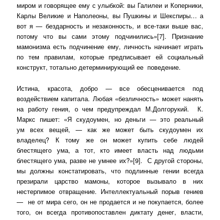
миром и говорящее ему с улыбкой: вы Галилеи и Коперники,
Карлы Великие и Наполеоны, вы Пушкины и Шекспиры… а
вот я — бездарность и незаконность, и все-таки выше вас,
потому что вы сами этому подчинились»[7]. Признание
мамонизма есть подчинение ему, личность начинает играть
по тем правилам, которые предписывает ей социальный
конструкт, тотально детерминирующий ее
поведение.
Истина, красота, добро — все обесценивается под
воздействием капитала. Любая «безличность» может нанять
на работу гения, о чем предупреждал М.Долгорукий.
К.
Маркс пишет: «Я скудоумен, но деньги — это реальный
ум всех вещей, — как же может быть скудоумен их
владелец? К тому же он может купить себе людей
блестящего ума, а тот, кто имеет власть над людьми
блестящего ума, разве не умнее их?»[9].
С другой стороны,
мы должны констатировать, что подлинные гении всегда
презирали царство мамоны, которое вызывало в них
нестерпимое отвращение. Интеллектуальный порыв гениев
—
не от мира сего, он не продается и не покупается, более
того, он всегда противопоставлен диктату денег, власти,