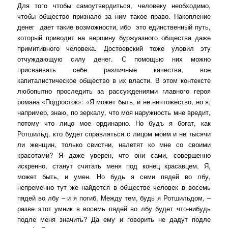
Для того чтобы самоутвердиться, человеку необходимо,
чтобы общество признало за ним такое право. Накопление
денег
дает такие возможности, ибо
это единственный путь,
который приводит на вершину буржуазного общества даже
примитивного человека. Достоевский тоже уловил эту
отчуждающую силу денег. С помощью них можно
присваивать себе различные качества, все
капиталистическое общество в их власти. В этом контексте
любопытно проследить за рассуждениями главного героя
романа «Подросток»: «Я может быть, и не ничтожество, но я,
например, знаю, по зеркалу, что моя наружность мне вредит,
потому что лицо мое ординарно. Но будъ я богат, как
Ротшильд, кто будет справляться с лицом моим и не тысячи
ли женщин, только свистни, налетят ко мне со своими
красотами? Я даже уверен, что они сами, совершенно
искренно, станут считать меня под конец красавцем. Я,
может быть, и умен. Но будь я семи пядей во лбу,
непременно тут же найдется в обществе человек в восемь
пядей во лбу – и я погиб. Между тем, будь я Ротшильдом, –
разве этот умник в восемь пядей во лбу будет что-нибудь
подле меня значить? Да ему и говорить не дадут подле