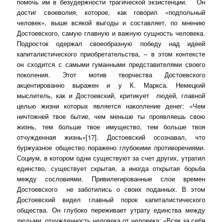
помочь им в безудержности трагической экзистенции.
Он
достиг своеволия, которое, как говорил «подпольный
человек», выше всякой выгоды и составляет, по мнению
Достоевского, самую главную и важную сущность человека.
Подросток одержал своеобразную победу над идеей
капиталистического приобретательства, – в этом контексте
он сходится с самыми гуманными представителями своего
поколения. Этот мотив творчества Достоевского
акцентированно выражен и у К. Маркса. Немецкий
мыслитель, как и Достоевский, критикует
людей, главной
целью жизни которых является накопление денег: «Чем
ничтожней твое бытие, чем меньше ты проявляешь свою
жизнь, тем больше твое имущество, тем больше твоя
отчужденная жизнь»[17]. Достоевский осознавал, что
буржуазное общество поражено глубокими противоречиями.
Социум, в котором одни существуют за счет других, утратил
единство, существует скрытая, а иногда открытая борьба
между сословиями. Привилегированные слои времен
Достоевского
не заботились о своих поданных. В этом
Достоевский видел главный порок капиталистического
общества. Он глубоко переживает утрату единства между
людьми, отчужденность человека от человека: «Всяк за себя