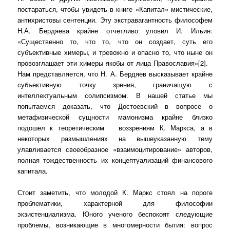
постараться, чтобы увидеть в книге «Капитал» мистические,
антихристовы сентенции. Эту экстравагантность философем
Н.А. Бердяева крайне отчетливо уловил И. Ильин:
«Существенно то, что то, что он создает, суть его
субъективные химеры, и тревожно и опасно то, что ныне он
провозглашает эти химеры якобы от лица Православия»[2].
Нам представляется, что Н. А. Бердяев высказывает крайне
субъективную точку зрения, граничащую с
интеллектуальным солипсизмом. В нашей статье мы
попытаемся доказать, что Достоевский в вопросе о
метафизической сущности мамонизма крайне близко
подошел к теоретическим
воззрениям К. Маркса, а в
некоторых размышлениях на вышеуказанную тему
улавливается своеобразное «взаимоцитирование» авторов,
полная тождественность их концептуализаций финансового
капитала.
Стоит заметить, что молодой К. Маркс стоял на пороге
проблематики, характерной для философии
экзистенциализма. Юного ученого беспокоят следующие
проблемы, возникающие в многомерности бытия: вопрос