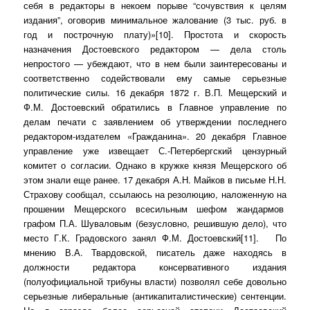
себя в редакторы в некоем порыве “сочувствия к целям
издания”, оговорив минимальное жалование (3 тыс. руб. в
год и построчную плату)»[10]. Простота и скорость
назначения Достоевского редактором — дела столь
непростого — убеждают, что в нем были заинтересованы и
соответственно содействовали ему самые серьезные
политические силы. 16 декабря 1872 г. В.П. Мещерский и
Ф.М. Достоевский обратились в Главное управление по
делам печати с заявлением об утверждении последнего
редактором-издателем «Гражданина». 20 декабря Главное
управление уже извещает С.-Петербергский цензурный
комитет о согласии. Однако в кружке князя Мещерского об
этом знали еще ранее. 17 декабря А.Н. Майков в письме Н.Н.
Страхову сообщал, ссылаюсь на резолюцию, наложенную на
прошении Мещерского всесильным шефом жандармов
графом П.А. Шуваловым (безусловно, решившую дело), что
место Г.К. Градовского занял Ф.М. Достоевский[11].
По
мнению В.А. Твардовской, писатель даже находясь в
должности редактора консервативного издания
(полуофициальной трибуны власти) позволял себе довольно
серьезные либеральные (антикапиталистические) сентенции.