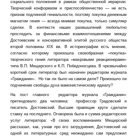
социального положения в рамках общественной иерархии.
Творческий конформизм и приспособленчество — не есть
признак подлинной гениальности, поэтому покупка денежным
магнатом гения — всегда мнимая покупка, только симулякр
сделки. В контексте наших размышлений любопытно
проследить за финансовыми взаимоотношениями между
Достоевским и консервативной элитой русского общества
второй половины Х
I
Х вв. В историографии есть мнение,
согласно которому произошла своеобразная «покупка»
творческого гения литератора «махровыми реакционерами»
типа В.П. Мещерского и К.П. Победоносцева. В чрезвычайно
короткий срок литератор был назначен редактором журнала
«Гражданин».
Но так ли было на самом деле? Произошло ли
подчинение свободы духа мамонистическому идеалу?
На пост главного
редактора журнала «Гражданин»
претендовало два человека:
профессор Градовский и
писатель Достоевский. Высшие правящие круги сделали
ставку на последнего. Оговорена была и сумма редакторских
услуг литератора: «В своих воспоминаниях Мещерский
рассказал, как, узнав про его затруднения, Достоевский на
одной из литературных сред неожиданно сам предложил