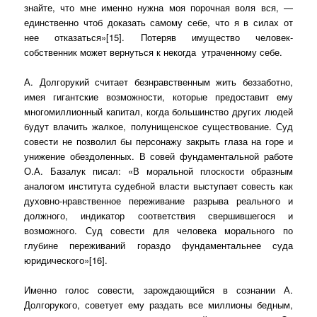
знайте, что мне именно нужна моя порочная воля вся, —
единственно чтоб доказать самому себе, что я в силах от
нее отказаться»[15]. Потеряв имущество человек-
собственник может вернуться к некогда
утраченному себе.
А. Долгорукий считает безнравственным жить беззаботно,
имея гигантские возможности, которые предоставит ему
многомиллионный капитал, когда большинство других людей
будут влачить жалкое, полунищенское существование. Суд
совести не позволил бы персонажу закрыть глаза на горе и
унижение обездоленных. В совей фундаментальной работе
О.А. Базалук писал: «В моральной плоскости образным
аналогом института судебной власти выступает совесть как
духовно-нравственное переживание разрыва реального и
должного, индикатор соответствия свершившегося и
возможного. Суд совести для человека морального по
глубине переживаний гораздо фундаментальнее суда
юридического»[16].
Именно голос совести, зарождающийся в сознании А.
Долгорукого, советует ему раздать все миллионы бедным,