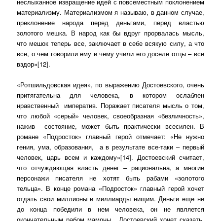
неслыханное извращение идей с повсеместным поклонением
материализму. Материализмом я называю, в данном случае,
преклонение народа перед деньгами, перед властью
золотого мешка. В народ как бы вдруг прорвалась мысль,
что мешок теперь все, заключает в себе всякую силу, а что
все, о чем говорили ему и чему учили его доселе отцы – все
вздор»[12].
«Ротшильдовская идея», по выражению Достоевского, очень
притягательна для человека, в котором ослаблен
нравственный
императив. Поражает писателя мысль о том,
что любой «серый» человек, своеобразная «безличность»,
нажив
состояние, может быть практически всесилен. В
романе «Подросток» главный герой отмечает: «Не нужно
гения, ума, образования,
а в результате все-таки – первый
человек, царь всем и каждому»[14]. Достоевский считает,
что отчуждающая власть денег – рациональна, а многие
персонажи писателя не хотят быть рабами «золотого
тельца». В конце романа «Подросток» главный герой хочет
отдать свои миллионы и миллиарды нищим. Деньги еще не
до конца победили в нем человека, он не является
окончательным рабом мамоны,
Достоевский хочет сказать,