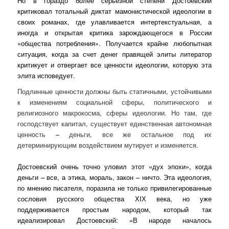
Но в гораздо более серьезной степени Достоевский
критиковал тотальный диктат мамонистической идеологии в
своих романах, где улавливается интертекстуальная, а
иногда и открытая критика зарождающегося в России
«общества потребления». Получается крайне любопытная
ситуация, когда за счет денег правящей элиты литератор
критикует и отвергает все ценности идеологии, которую эта
элита исповедует.
Подлинные ценности должны быть статичными, устойчивыми
к изменениям социальной сферы, политического и
религиозного макрокосма, сферы идеологии. Но там, где
господствует капитал, существует единственная автономная
ценность
–
деньги, все же остальное под их
детерминирующим воздействием мутирует и изменяется.
Достоевский очень точно уловил этот «дух эпохи», когда
деньги – все, а этика, мораль, закон – ничто. Эта идеология,
по мнению писателя, поразила не только привилегированные
сословия русского общества Х
I
Х века, но уже
поддерживается простым народом, который так
идеализировал Достоевский: «В народе началось