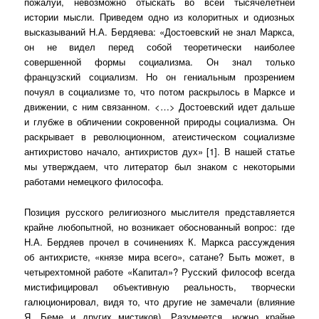
пожалуй, невозможно отыскать во всей тысячелетней
истории мысли. Приведем одно из колоритных и одиозных
высказываний Н.А. Бердяева: «Достоевский не знал Маркса,
он не видел перед собой теоретически наиболее
совершенной формы социализма. Он знал только
французский социализм. Но он гениальным прозрением
почуял в социализме то, что потом раскрылось в Марксе и
движении, с ним связанном. <…> Достоевский идет дальше
и глубже в обличении сокровенной природы социализма. Он
раскрывает в революционном, атеистическом социализме
антихристово начало, антихристов дух» [1]. В нашей статье
мы утверждаем, что литератор был знаком с некоторыми
работами немецкого философа.
Позиция русского религиозного мыслителя представляется
крайне любопытной, но возникает обоснованный вопрос: где
Н.А. Бердяев прочел в сочинениях К. Маркса рассуждения
об антихристе, «князе мира всего», сатане? Быть может, в
четырехтомной работе «Капитал»? Русский философ всегда
мистифицировал объективную реальность, творчески
галюционировал, видя то, что другие не замечали (влияние
Я. Беме и других мистиков). Разумеется, нужно крайне