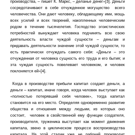
производства, – пишет К. Маркс, – деланье денег»[3]. Деньги
сосредотачивают в себе отчужденное могущество
всего
человечества. Они дают человеку, обладающему ими, мощь
всех усилий и всех творений, накопленных человеческим
родом в течение тысячелетия. Господство эгоистических
потребностей вынуждает человека подчинять всю свою
деятельность власти чуждой сущности – деньгам и
придавать деятельности значение этой чуждой сущности, то
есть практически отчуждать самого себя: «Деньги – это
отчужденная от человека сущность его труда и его бытия; и
эта чуждая сущность повелевает человеком, и человек
поклоняется ей»[4].
Когда в производстве прибыли капитал создает деньги, а
деньги – капитал, иначе говоря, когда человек выступает как
«полностью потерявший себя человек», тогда капитал
становится на его место. Определяя одновременно развитие
общества и отношения между людьми, из которых оно
состоит,
человек в свойственной ему функции создателя,
производителя, труженика выступает как момент движения
капитала, звено в циклическом процессе воспроизводства
капитала. На этой стадии уже не рабочий производит