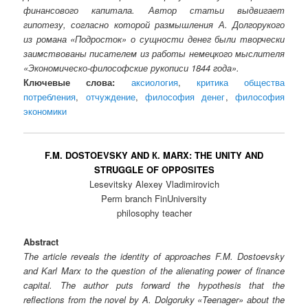
финансового капитала. Автор статьи выдвигает
гипотезу, согласно которой размышления А. Долгорукого
из романа «Подросток» о сущности денег были творчески
заимствованы писателем из работы немецкого мыслителя
«Экономическо-философские рукописи 1844 года».
Ключевые слова:
аксиология
,
критика общества
потребления
,
отчуждение
,
философия денег
,
философия
экономики
F.M. DOSTOEVSKY AND К. MARX: THE UNITY AND
STRUGGLE OF OPPOSITES
Lesevitsky Alexey Vladimirovich
Perm branch FinUniversity
philosophy teacher
Abstract
The article reveals the identity of approaches F.M. Dostoevsky
and Karl Marx to the question of the alienating power of finance
capital. The author puts forward the hypothesis that the
reflections from the novel by A. Dolgoruky «Teenager» about the