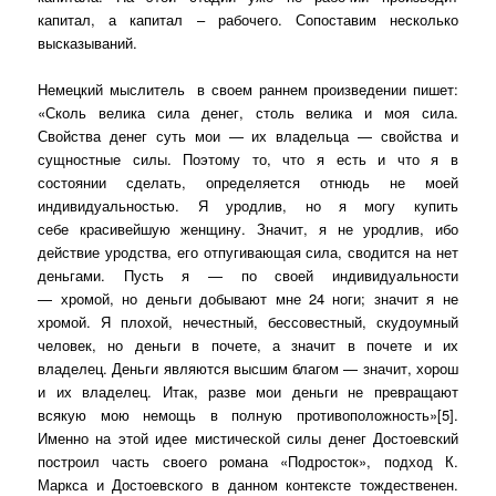
капитал, а капитал – рабочего. Сопоставим несколько
высказываний.
Немецкий мыслитель
в своем раннем произведении пишет:
«Сколь велика сила денег, столь велика и моя сила.
Свойства денег суть мои — их владельца — свойства и
сущностные силы. Поэтому то, что я есть и что я в
состоянии сделать, определяется отнюдь не моей
индивидуальностью. Я уродлив, но я могу купить
себе красивейшую женщину. Значит, я не уродлив, ибо
действие уродства, его отпугивающая сила, сводится на нет
деньгами. Пусть я — по своей индивидуальности
— хромой, но деньги добывают мне 24 ноги; значит я не
хромой. Я плохой, нечестный, бессовестный, скудоумный
человек, но деньги в почете, а значит в почете и их
владелец. Деньги являются высшим благом — значит, хорош
и их владелец. Итак, разве мои деньги не превращают
всякую мою немощь в полную противоположность»[5].
Именно на этой идее мистической силы денег Достоевский
построил часть своего романа «Подросток», подход К.
Маркса и Достоевского в данном контексте тождественен.