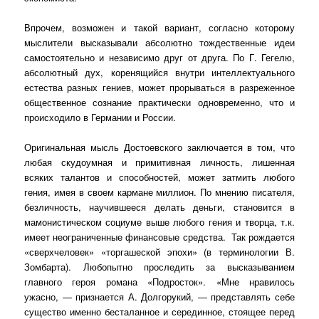
Впрочем, возможен и такой вариант, согласно которому
мыслители высказывали абсолютно тождественные идеи
самостоятельно и независимо друг от друга. По Г. Гегелю,
абсолютный дух, коренящийся внутри интеллектуального
естества разных гениев, может прорываться в разреженное
общественное сознание практически одновременно, что и
происходило в Германии и России.
Оригинальная мысль Достоевского заключается в том, что
любая скудоумная и примитивная личность, лишенная
всяких талантов и способностей, может затмить любого
гения, имея в своем кармане миллион. По мнению писателя,
безличность, научившееся делать деньги, становится в
мамонистическом социуме выше любого гения и творца, т.к.
имеет неограниченные финансовые средства.
Так рождается
«сверхчеловек» «торгашеской эпохи» (в терминологии В.
Зомбарта). Любопытно проследить за высказыванием
главного героя романа «Подросток». «Мне нравилось
ужасно, — признается А. Долгорукий, — представлять себе
существо именно бесталанное и серединное, стоящее перед