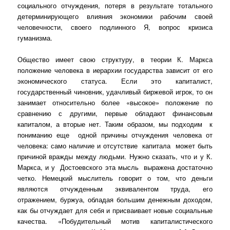
социального отчуждения, потеря в результате тотального
детерминирующего влияния экономики рабочим своей
человечности, своего подлинного Я, вопрос кризиса
гуманизма.
Общество имеет свою структуру, в теории К. Маркса
положение человека в иерархии государства зависит от его
экономического статуса. Если это капиталист,
государственный чиновник, удачливый биржевой игрок, то он
занимает относительно более «высокое» положение по
сравнению с другими, первые обладают финансовым
капиталом, а вторые нет. Таким образом, мы подходим
к
пониманию еще
одной причины отчуждения человека от
человека: само наличие и отсутствие
капитала
может быть
причиной вражды между людьми. Нужно сказать, что и у К.
Маркса, и у
Достоевского эта мысль
выражена достаточно
четко. Немецкий мыслитель говорит о том, что деньги
являются отчужденным эквивалентом труда, его
отражением, буржуа, обладая большим денежным доходом,
как бы отчуждает для себя и присваивает новые социальные
качества. «Побудительный мотив капиталистического