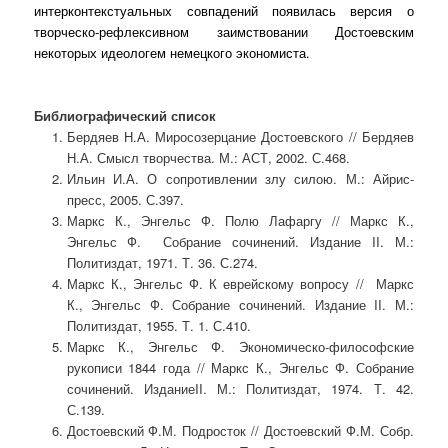
интерконтекстуальных совпадений появилась версия о
творческо-рефлексивном заимствовании Достоевским
некоторых идеологем немецкого экономиста.
Библиографический список
Бердяев Н.А. Миросозерцание Достоевского // Бердяев
Н.А. Смысл творчества. М.: АСТ, 2002. С.468.
Ильин И.А. О сопротивлении злу силою. М.: Айрис-
пресс, 2005. С.397.
Маркс К., Энгельс Ф. Полю Лафаргу // Маркс К.,
Энгельс Ф. Собрание сочинений. Издание II. М.:
Политиздат, 1971. Т. 36. С.274.
Маркс К., Энгельс Ф. К еврейскому вопросу // Маркс
К., Энгельс Ф. Собрание сочинений. Издание II. М.:
Политиздат, 1955. Т. 1. С.410.
Маркс К., Энгельс Ф. Экономическо-философские
рукописи 1844 года // Маркс К., Энгельс Ф. Собрание
сочинений. ИзданиеII. М.: Политиздат, 1974. Т. 42.
С.139.
Достоевский Ф.М. Подросток // Достоевский Ф.М. Собр.