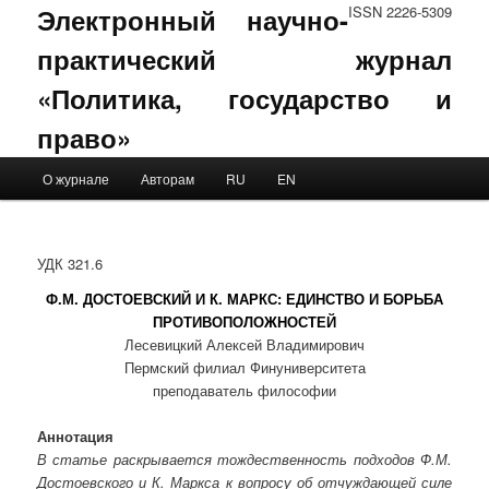
Электронный научно-
ISSN 2226-5309
практический журнал
«Политика, государство и
право»
Main menu
О журнале
Авторам
RU
EN
Skip to primary content
Skip to secondary content
УДК 321.6
Ф.М. ДОСТОЕВСКИЙ И К. МАРКС: ЕДИНСТВО И БОРЬБА
ПРОТИВОПОЛОЖНОСТЕЙ
Лесевицкий Алексей Владимирович
Пермский филиал Финуниверситета
преподаватель философии
Аннотация
В статье раскрывается тождественность подходов Ф.М.
Достоевского и К. Маркса к вопросу об отчуждающей силе