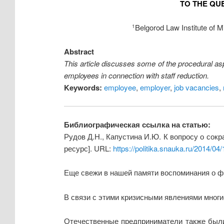
TO THE QU
Belgorod Law Institute of M
1
Abstract
This article discusses some of the procedural asp
employees in connection with staff reduction.
Keywords:
employee
,
employer
,
job vacancies
,
Библиографическая ссылка на статью:
Рудов Д.Н., Капустина И.Ю. К вопросу о сокр
ресурс]. URL:
https://politika.snauka.ru/2014/04
Еще свежи в нашей памяти воспоминания о фи
В связи с этими кризисными явлениями многи
Отечественные предприниматели также были