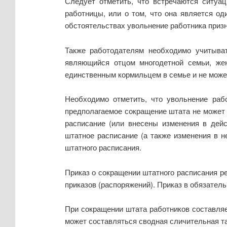
Следует отметить, что встречаются ситуа
работницы, или о том, что она является од
обстоятельствах увольнение работника приз
Также работодателям необходимо учитыват
являющийся отцом многодетной семьи, жен
единственным кормильцем в семье и не може
Необходимо отметить, что увольнение раб
предполагаемое сокращение штата не может
расписание (или внесены изменения в дейс
штатное расписание (а также изменения в н
штатного расписания.
Приказ о сокращении штатного расписания р
приказов (распоряжений). Приказ в обязател
При сокращении штата работников составляе
может составляться сводная сличительная т