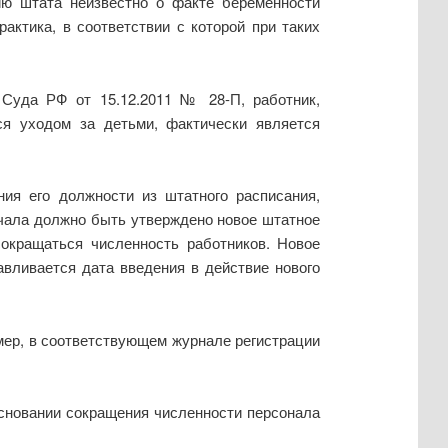
ию штата неизвестно о факте беременности
актика, в соответствии с которой при таких
 Суда РФ от 15.12.2011 № 28-П, работник,
ся уходом за детьми, фактически является
ия его должности из штатного расписания,
чала должно быть утверждено новое штатное
сокращаться численность работников. Новое
авливается дата введения в действие нового
мер, в соответствующем журнале регистрации
основании сокращения численности персонала