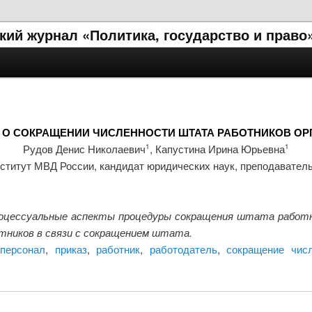
ий журнал «Политика, государство и право
 О СОКРАЩЕНИИ ЧИСЛЕННОСТИ ШТАТА РАБОТНИКОВ О
Рудов Денис Николаевич
, Капустина Ирина Юрьевна
1
1
ститут МВД России, кандидат юридических наук, преподавател
оцессуальные аспекты процедуры сокращения штата работн
тников в связи с сокращением штата.
,
персонал
,
приказ
,
работник
,
работодатель
,
сокращение чис