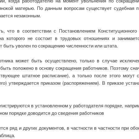
ции, когда работодателю на момент увольнения по сокращен
инокой матерью. По данным вопросам существует судебная пр
нается незаконным.
ь, что в соответствии с Постановлением Конституционного
а которого не состоит в трудовых отношениях и занимает
т быть уволен по сокращению численности или штата.
отника может быть осуществлено, только в случае исключен
 быть положено в основу сокращения работников. Поэтому сна
твующее штатное расписание), а только после этого могут 
его) утверждается приказом (распоряжением). В приказе устан
егистрируются в установленном у работодателя порядке, напри
ьном порядке доводится до сведения работников
тся ряд и других документов, в частности в частности при об
аблица.