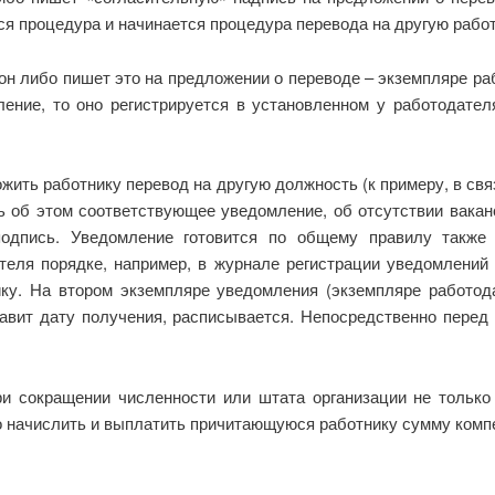
ся процедура и начинается процедура перевода на другую работ
 он либо пишет это на предложении о переводе – экземпляре р
ление, то оно регистрируется в установленном у работодател
жить работнику перевод на другую должность (к примеру, в свя
 об этом соответствующее уведомление, об отсутствии ваканс
подпись. Уведомление готовится по общему правилу также 
ателя порядке, например, в журнале регистрации уведомлений
ку. На втором экземпляре уведомления (экземпляре работод
тавит дату получения, расписывается. Непосредственно пере
ри сокращении численности или штата организации не тольк
о начислить и выплатить причитающуюся работнику сумму комп