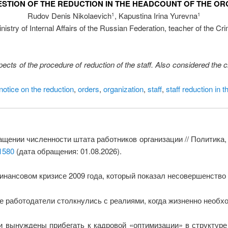
ESTION OF THE REDUCTION IN THE HEADCOUNT OF THE OR
Rudov Denis Nikolaevich
, Kapustina Irina Yurevna
1
1
inistry of Internal Affairs of the Russian Federation, teacher of the C
ects of the procedure of reduction of the staff. Also considered the c
notice on the reduction
,
orders
,
organization
,
staff
,
staff reduction in t
ащении численности штата работников организации // Политика,
/1580
(дата обращения: 01.08.2026).
нансовом кризисе 2009 года, который показал несовершенство 
е работодатели столкнулись с реалиями, когда жизненно необх
 вынуждены прибегать к кадровой «оптимизации» в структуре 