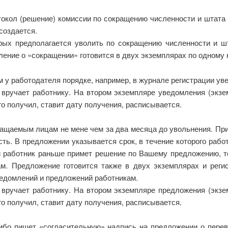
токол (решение) комиссии по сокращению численности и штата
создается.
рых предполагается уволить по сокращению численности и ш
ление о «сокращении» готовится в двух экземплярах по одному 
 у работодателя порядке, например, в журнале регистрации ув
вручает работнику. На втором экземпляре уведомления (экзем
о получил, ставит дату получения, расписывается.
ащаемым лицам не мене чем за два месяца до увольнения. Пр
ть. В предложении указывается срок, в течение которого рабо
ли работник раньше примет решение по Вашему предложению, т
. Предложение готовится также в двух экземплярах и реги
ведомлений и предложений работникам.
вручает работнику. На втором экземпляре предложения (экзем
о получил, ставит дату получения, расписывается.
либо пишет «согласительную» надпись на предложении о пере