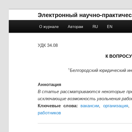
Электронный научно-практическ
Main menu
О журнале
Авторам
RU
EN
Skip to primary content
Skip to secondary content
УДК 34.08
К ВОПРОСУ
Белгородский юридический ин
1
Аннотация
В статье рассматриваются некоторые пр
исключающие возможность увольнения рабо
Ключевые слова:
вакансии
,
организация
работников