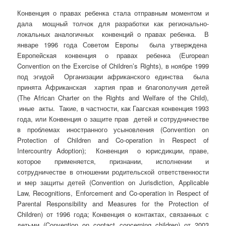
Конвенция о правах ребенка стала отправным моментом и
дала мощный толчок для разработки как регионально-
локальных аналогичных конвенций о правах ребенка. В
январе 1996 года Советом Европы была утверждена
Европейская конвенция о правах ребенка (European
Convention on the Exercise of Children’s Rights), в ноябре 1999
под эгидой Организации африканского единства была
принята Африканская хартия прав и благополучия детей
(The African Charter on the Rights and Welfare of the Child),
иные акты. Такие, в частности, как Гаагская конвенция 1993
года, или Конвенция о защите прав детей и сотрудничестве
в проблемах иностранного усыновления (Convention on
Protection of Children and Co-operation in Respect of
Intercountry Adoption); Конвенция о юрисдикции, праве,
которое применяется, признании, исполнении и
сотрудничестве в отношении родительской ответственности
и мер защиты детей (Convention on Jurisdiction, Applicable
Law, Recognitions, Enforcement and Co-operation in Respect of
Parental Responsibility and Measures for the Protection of
Children) от 1996 года; Конвенция о контактах, связанных с
детьми (Convention on contact concerning children) от 2003