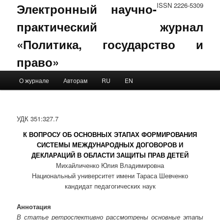
Электронный научно-
ISSN 2226-5309
практический журнал
«Политика, государство и
право»
Main menu
О журнале
Авторам
RU
EN
Skip to primary content
Skip to secondary content
УДК 351:327.7
К ВОПРОСУ ОБ ОСНОВНЫХ ЭТАПАХ ФОРМИРОВАНИЯ
СИСТЕМЫ МЕЖДУНАРОДНЫХ ДОГОВОРОВ И
ДЕКЛАРАЦИЙ В ОБЛАСТИ ЗАЩИТЫ ПРАВ ДЕТЕЙ
Михайличенко Юлия Владимировна
Национальный университет имени Тараса Шевченко
кандидат педагогических наук
Аннотация
В статье ретроспективно рассмотрены основные этапы