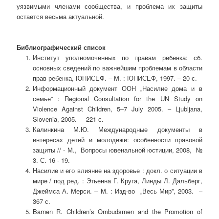
уязвимыми членами сообщества, и проблема их защиты
остается весьма актуальной.
Библиографический список
Институт уполномоченных по правам ребенка: сб.
основных сведений по важнейшим проблемам в области
прав ребенка, ЮНИСЕФ. – М. : ЮНИСЕФ, 1997. – 20 с.
Информационный документ ООН „Насилие дома и в
семье” : Regional Consultation for the UN Study on
Violence Against Children, 5–7 July 2005. – Ljubljana,
Slovenia, 2005. – 221 с.
Калинкина М.Ю. Международные документы в
интересах детей и молодежи: особенности правовой
защиты // - М., Вопросы ювенальной юстиции, 2008, №
3. С. 16 - 19.
Насилие и его влияние на здоровье : докл. о ситуации в
мире / под ред. : Этьенна Г. Круга, Линды Л. Дальберг,
Джеймса А. Мерси. – М. : Изд-во „Весь Мир”, 2003. –
367 с.
Barnen R. Children’s Ombudsmen and the Promotion of