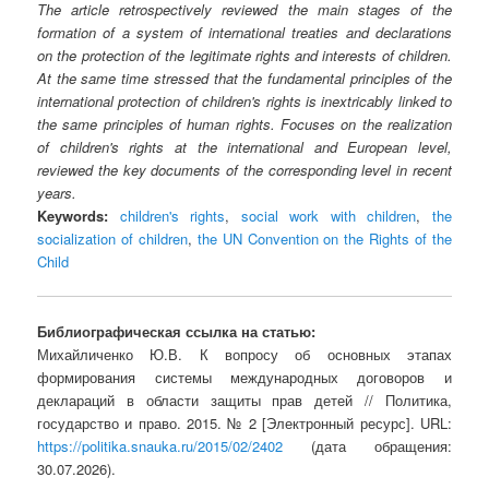
The article retrospectively reviewed the main stages of the
formation of a system of international treaties and declarations
on the protection of the legitimate rights and interests of children.
At the same time stressed that the fundamental principles of the
international protection of children's rights is inextricably linked to
the same principles of human rights. Focuses on the realization
of children's rights at the international and European level,
reviewed the key documents of the corresponding level in recent
years.
Keywords:
children's rights
,
social work with children
,
the
socialization of children
,
the UN Convention on the Rights of the
Child
Библиографическая ссылка на статью:
Михайличенко Ю.В. К вопросу об основных этапах
формирования системы международных договоров и
деклараций в области защиты прав детей // Политика,
государство и право. 2015. № 2 [Электронный ресурс]. URL:
https://politika.snauka.ru/2015/02/2402
(дата обращения:
30.07.2026).