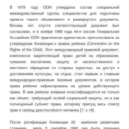
В 1979 году ООН утвердила состав специальной
межведомственной группы специалистов для подготовки
проекта такого объемлемого и развернутого документа.
Восемь лет спустя соответствующий документ был
согласован, и в ноябре 1989 года 44-я сессия Генеральная
Ассамблея ООН практически единогласно проголосовала за
утверждение Конвенции о правах ребенка (Convention on the
Rights of the Child). Этот международный правовой документ,
комплексно закрепляющий право детей на образование,
гуманное воспитание, защиту от насильственного и
жестокого обращения со стороны взрослых, на доступ к
достижениям культуры, на отдых, стал первым и главным
международно-правовым базовым документом, в котором
права ребенка зафиксированы на уровне действующего
права. В нем ребенок впервые классифицируется не только
как объект, требующий особой социальной защиты, но и как
полноценный субъект права, которому присущ весь спектр
прав и свобод дееспособного человека [7, с.19].
После ратификации Конвенции 20 наиболее развитыми
странами мира 2 сентября 1990 она была признана