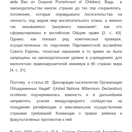
wide Ban on Corporal Punishment of Children). Ведь в
законодательстве многих странах до тех пор сохранялись
положения, которые оправдывали посягательства на
личность под видом мер воспитательного плана, а именно
так называемого “разумного наказания”, как это
сформулировано в английском Общем праве [2. с. 43].
Однако, как показал ряд комплексных проверок,
осуществленных по поручению Парламентской ассамблеи
Совета Европы, телесные наказания в то время не были
запрещены на законодательном уровне в учреждениях для
малолетних правонарушителей минимум в 60 странах мира
[4, с. 21].
Поэтому в статье 26 “Декларации тысячелетия Организации
Объединенных Наций” (United Nations Millennium Declaration)
особенно подчеркивалась важность и в дальнейшем
направлять усилия международного сообщества на
поощрение ратификации и максимальное осуществление
странами требований Конвенции о правах ребенка и
факультативных протоколов к ней.
В мае 2002 года на 27-й Сессии Генеральной Ассамблеи