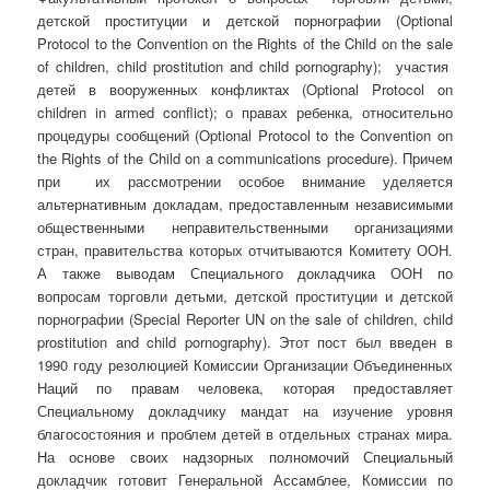
детской проституции и детской порнографии (Optional
Protocol to the Convention on the Rights of the Child on the sale
of children, child prostitution and child pornography); участия
детей в вооруженных конфликтах (Optional Protocol on
children in armed conflict); о правах ребенка, относительно
процедуры сообщений (Optional Protocol to the Convention on
the Rights of the Child on a communications procedure). Причем
при их рассмотрении особое внимание уделяется
альтернативным докладам, предоставленным независимыми
общественными неправительственными организациями
стран, правительства которых отчитываются Комитету ООН.
А также выводам Специального докладчика ООН по
вопросам торговли детьми, детской проституции и детской
порнографии (Special Reporter UN on the sale of children, child
prostitution and child pornography). Этот пост был введен в
1990 году резолюцией Комиссии Организации Объединенных
Наций по правам человека, которая предоставляет
Специальному докладчику мандат на изучение уровня
благосостояния и проблем детей в отдельных странах мира.
На основе своих надзорных полномочий Специальный
докладчик готовит Генеральной Ассамблее, Комиссии по