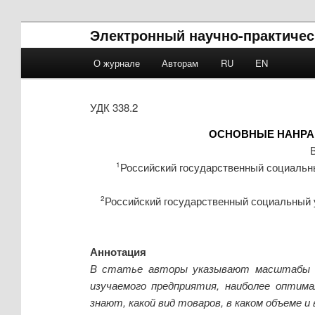
Электронный научно-практическ
Main menu
О журнале
Авторам
RU
EN
Skip to primary content
Skip to secondary content
УДК 338.2
ОСНОВНЫЕ НАНРА
Российский государственный социальны
1
Российский государственный социальный ун
2
Аннотация
В статье авторы указывают масштабы де
изучаемого предприятия, наиболее оптим
знают, какой вид товаров, в каком объеме 