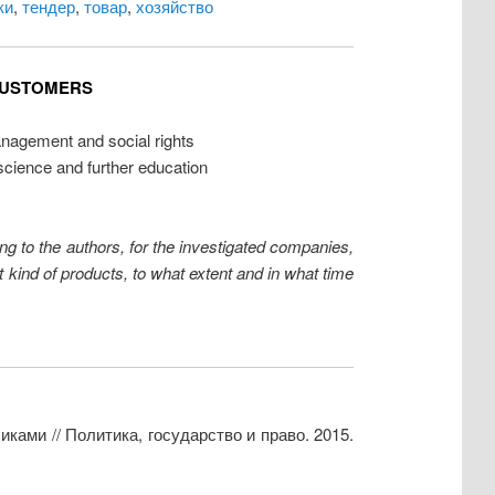
ки
,
тендер
,
товар
,
хозяйство
 CUSTOMERS
anagement and social rights
science and further education
ng to the authors, for the investigated companies,
t kind of products, to what extent and in what time
ами // Политика, государство и право. 2015.