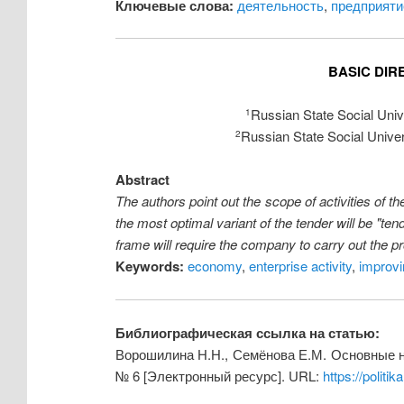
Ключевые слова:
деятельность
,
предприяти
BASIC DIR
Russian State Social Univ
1
Russian State Social Univer
2
Abstract
The authors point out the scope of activities of 
the most optimal variant of the tender will be "te
frame will require the company to carry out the p
Keywords:
economy
,
enterprise activity
,
improvi
Библиографическая ссылка на статью:
Ворошилина Н.Н., Семёнова Е.М. Основные на
№ 6 [Электронный ресурс]. URL:
https://politi