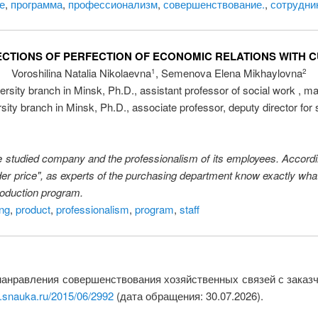
е
,
программа
,
профессионализм
,
совершенствование.
,
сотрудни
ECTIONS OF PERFECTION OF ECONOMIC RELATIONS WITH
Voroshilina Natalia Nikolaevna
, Semenova Elena Mikhaylovna
1
2
ersity branch in Minsk, Ph.D., assistant professor of social work , m
sity branch in Minsk, Ph.D., associate professor, deputy director for 
the studied company and the professionalism of its employees. Accordi
nder price", as experts of the purchasing department know exactly wha
roduction program.
ng
,
product
,
professionalism
,
program
,
staff
нравления совершенствования хозяйственных связей с заказчик
ka.snauka.ru/2015/06/2992
(дата обращения: 30.07.2026).