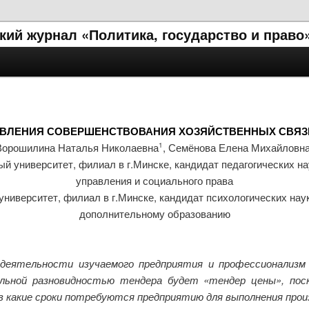
ий журнал «Политика, государство и право
ВЛЕНИЯ СОВЕРШЕНСТВОВАНИЯ ХОЗЯЙСТВЕННЫХ СВЯЗЕ
Ворошилина Наталья Николаевна
, Семёнова Елена Михайловн
1
й университет, филиал в г.Минске, кандидат педагогических н
управления и социального права
иверситет, филиал в г.Минске, кандидат психологических наук,
дополнительному образованию
ятельности изучаемого предприятия и профессионализм е
альной разновидностью тендера будет «тендер цены», пос
и в какие сроки потребуются предприятию для выполнения про