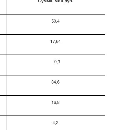
Сумма, млн.руб.
50,4
17,64
0,3
34,6
16,8
4,2