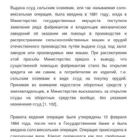
Выдача ссуд сельским хозяевам, или так называемая соло-
вексельная операция, была введена в 1881 году, когда в
Министерство государственных имуществ поступили
заявления ряда фабрикантов и владельцев механических
заведений об оказании им помощи в производстве и
распространении сельскохозяйственных машин и орудий
отечественного производства путём выдачи ссуд под залог
заводов или производимых ими машин. При рассмотрении
этой просьбы Министерство пришло к выводу, что
существенной помощью фабрикантам стало бы открытие
кредита не им самим, а потребителям их изделий, т.е.
сельским хозяевам в виде ссуд на покупку орудий.
Принимая во внимание недостаток оборотных средств у
землевладельцев, в Министерстве высказались за открытие
ссуды на оборотные средства вообще, без указания
назначения ссуд [1, 102].
Правила ведения операции были утверждены 10 февраля
1884 года, после чего в Государственном банке и была
введена соло-вексельная операция. Операция происходила в
следующем виде. Кредит разрешался как под свободные,