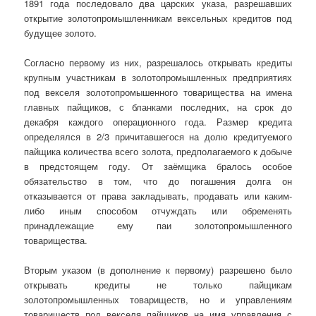
1891 года последовало два царских указа, разрешавших
открытие золотопромышленникам вексельных кредитов под
будущее золото.
Согласно первому из них, разрешалось открывать кредиты
крупным участникам в золотопромышленных предприятиях
под векселя золотопромышенного товарищества на имена
главных пайщиков, с бланками последних, на срок до
декабря каждого операционного года. Размер кредита
определялся в 2/3 причитавшегося на долю кредитуемого
пайщика количества всего золота, предполагаемого к добыче
в предстоящем году. От заёмщика бралось особое
обязательство в том, что до погашения долга он
отказывается от права закладывать, продавать или каким-
либо иным способом отчуждать или обременять
принадлежащие ему паи золотопромышленного
товарищества.
Вторым указом (в дополнение к первому) разрешено было
открывать кредиты не только пайщикам
золотопромышленных товариществ, но и управлениям
товариществ под векселя пайщиков на имя управления с