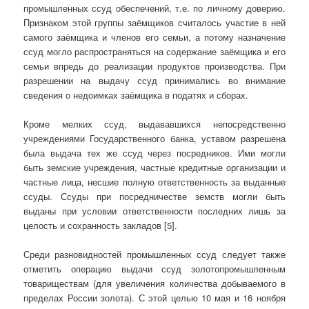
промышленных ссуд обеспечений, т.е. по личному доверию.
Признаком этой группы заёмщиков считалось участие в ней
самого заёмщика и членов его семьи, а потому назначение
ссуд могло распространяться на содержание заёмщика и его
семьи впредь до реализации продуктов производства. При
разрешении на выдачу ссуд принимались во внимание
сведения о недоимках заёмщика в податях и сборах.
Кроме мелких ссуд, выдававшихся непосредственно
учреждениями Государственного банка, уставом разрешена
была выдача тех же ссуд через посредников. Ими могли
быть земские учреждения, частные кредитные организации и
частные лица, несшие полную ответственность за выданные
ссуды. Ссуды при посредничестве земств могли быть
выданы при условии ответственности последних лишь за
целость и сохранность закладов [5].
Среди разновидностей промышленных ссуд следует также
отметить операцию выдачи ссуд золотопромышленным
товариществам (для увеличения количества добываемого в
пределах России золота). С этой целью 10 мая и 16 ноября