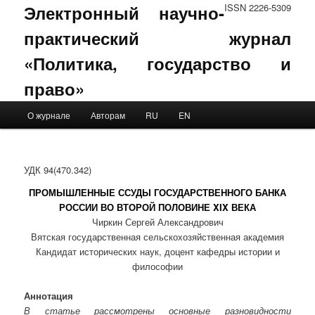
Электронный научно-
ISSN 2226-5309
практический журнал
«Политика, государство и
право»
Main menu
О журнале
Авторам
RU
EN
Skip to primary content
Skip to secondary content
УДК 94(470.342)
ПРОМЫШЛЕННЫЕ ССУДЫ ГОСУДАРСТВЕННОГО БАНКА
РОССИИ ВО ВТОРОЙ ПОЛОВИНЕ XIX ВЕКА
Чиркин Сергей Александрович
Вятская государственная сельскохозяйственная академия
Кандидат исторических наук, доцент кафедры истории и
философии
Аннотация
В статье рассмотрены основные разновидности