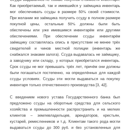
Как приобретаемый, так и имевшийся у заёмщика инвентарь
мог обеспечивать ссуды в размере 50% своей стоимости.
При желании же заёмщика получить ссуду в полном размере
покупной цены, остальные 50% должны были быть
обеспечены или уже имевшимся инвентарём или другими
обеспечениями. При обеспечении ссуды инвентарём
заёмщику составлялась опись в присутствии не менее трёх
свидетелей и чинов местной полиции (инвентарь же
снабжался знаками залога). Ссуда выдавалась не заёмщику,
а заводчику или складу, у которых приобретался инвентарь.
Срок ссуды не мог превышать трёх лет, причём они должны
были погашаться постепенно, на определённых для каждой
ссуды условиях. Ссуды эти могли выдаваться на покупку
инвентаря только отечественного производства [3, 42].
С введением нового устава Государственного банка был
предложено ссуды на оборотные средства для сельского
хозяйства и промышленности распространить и на мелких
клиентов – землевладельцев, арендаторов, крестьян,
кустарей, ремесленников и т.д. Клиентам такого рода могли
выдаваться ссуды до 300 руб. и без установленных для