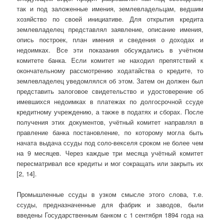
так и под заложенные имения, землевладельцам, ведшим
хозяйство по своей инициативе. Для открытия кредита
землевладелец представлял заявление, описание имения,
опись построек, план имения и сведения о доходах и
недоимках. Все эти показания обсуждались в учётном
комитете банка. Если комитет не находил препятствий к
окончательному рассмотрению ходатайства о кредите, то
землевладелец уведомлялся об этом. Затем он должен был
представить залоговое свидетельство и удостоверение об
имевшихся недоимках в платежах по долгосрочной ссуде
кредитному учреждению, а также в податях и сборах. После
получения этих документов, учётный комитет направлял в
правление банка постановление, по которому могла быть
начата выдача ссуды под соло-векселя сроком не более чем
на 9 месяцев. Через каждые три месяца учётный комитет
пересматривал все кредиты и мог сокращать или закрыть их
[2, 14].
Промышленные ссуды в узком смысле этого слова, т.е.
ссуды, предназначенные для фабрик и заводов, были
введены Государственным банком с 1 сентября 1894 года на