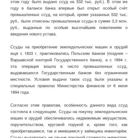
этом году было выдано ссуд на 532 тыс. руб.). В этом же
году в балансе банка впервые был открыт особый счёт
промышленных ссуд, на который, кроме указанных 532 тыс.
руб., были отнесены промышленные ссуды в сумме 3,3 млн.
руб., выданные по особым высочайшим повелениям о
введения нового устава.
Ссуды на приобретение земледельческих машин и орудий
ещё с 1833 г. практиковались Польским банком (позднее –
Варшавской конторой Государственного банка), а с 1894 г.
эта операция вошла в число промышленных ссуд,
выдававшихся Государственным банком без ограничения
местности. Условия выдачи таких ссуд были указаны в
специальных правилах Министерства финансов от 6 июня
1894 года.
Согласно этим правилам, особенность данного вида ссуд
состояла в следующем. Ссуды на покупку земледельческих
машин и орудий обеспечивались недвижимым имуществом,
поручительством, круговой порукой и, кроме того, как
приобретавшимся, так и имевшимся у заёмщика инвентарём.
Ссуды выдавались не свыше покупной стоимости инвентаря.