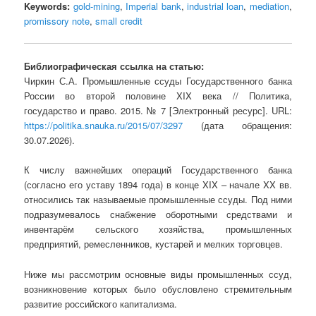
Keywords:
gold-mining
,
Imperial bank
,
industrial loan
,
mediation
,
promissory note
,
small credit
Библиографическая ссылка на статью:
Чиркин С.А. Промышленные ссуды Государственного банка
России во второй половине XIX века // Политика,
государство и право. 2015. № 7 [Электронный ресурс]. URL:
https://politika.snauka.ru/2015/07/3297
(дата обращения:
30.07.2026).
К числу важнейших операций Государственного банка
(согласно его уставу 1894 года) в конце XIX – начале XX вв.
относились так называемые промышленные ссуды. Под ними
подразумевалось снабжение оборотными средствами и
инвентарём сельского хозяйства, промышленных
предприятий, ремесленников, кустарей и мелких торговцев.
Ниже мы рассмотрим основные виды промышленных ссуд,
возникновение которых было обусловлено стремительным
развитие российского капитализма.