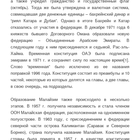
а также учредил гражданство и государственный флаг
(октябрь). Тогда же была утверждена и валютная система,
совмещавшая две денежные единицы – бахрейнский динар и
“риял Катара и Дубая”. Однако в итоге Бахрейн и Катар
отказались от участия в федерации. В декабре 1971 года 6
княжеств бывшего Договорного Омана образовали новую
федерацию – Объединенные Арабские Эмираты. В
следующем году к ним присоединился и седьмой, Рас-эль-
Хайма. Временная конституция ОАЭ была подписана
эмирами в 1971 г. и сохраняет силу по настоящее время[1].
Слово “временная” было исключено из ее названия
поправкой 1996 года. Конституция состоит из преамбулы и 10
частей, некоторые из которых делятся на главы, а две главы,
в свою очередь, на подразделы.
Образование Малайзии также происходило в несколько
этапов. В 1957 г. получила независимость и стала членом
ООН Малайская федерация, расположенная на одноименном
полуострове. В 1963 году, с присоединением к федерации
северной части острова Калимантан (Саравак и Северное
Борнео), страна получила название Малайзия. Конституция
страны была принята в 1957 г. в качестве конституции