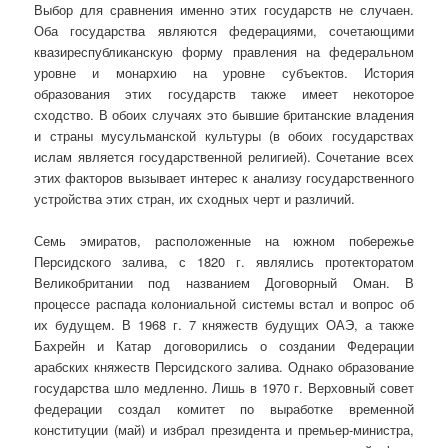
Выбор для сравнения именно этих государств не случаен.
Оба государства являются федерациями, сочетающими
квазиреспубликанскую форму правления на федеральном
уровне и монархию на уровне субъектов. История
образования этих государств также имеет некоторое
сходство. В обоих случаях это бывшие британские владения
и страны мусульманской культуры (в обоих государствах
ислам является государственной религией). Сочетание всех
этих факторов вызывает интерес к анализу государственного
устройства этих стран, их сходных черт и различий.
Семь эмиратов, расположенные на южном побережье
Персидского залива, с 1820 г. являлись протекторатом
Великобритании под названием Договорный Оман. В
процессе распада колониальной системы встал и вопрос об
их будущем. В 1968 г. 7 княжеств будущих ОАЭ, а также
Бахрейн и Катар договорились о создании Федерации
арабских княжеств Персидского залива. Однако образование
государства шло медленно. Лишь в 1970 г. Верховный совет
федерации создал комитет по выработке временной
конституции (май) и избрал президента и премьер-министра,