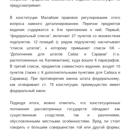
предусматривает.
В конституции Малайзии правовое регулирование этого
вопроса намного детализированнее. Перечни предметов
ведения содержатся в 9-м приложении к ней. Первый,
“федеральный список”, включает 27 пунктов со множеством
подпунктов. 12 позиций (с рядом подпунктов) насчитывает
“список штатов”, к которому примыкает список IIA –
“Дополнение для штатов Сабах и Саравак” (т.е.
расположенных на Калимантане), куда вошли 6 параграфов.
В третий список, предметов совместного ведения, входят 10
пунктов (также с 9 дополнительными пунктами для Сабаха и
Саравака). При противоречии закона штата федеральному,
как оговаривает ст. 75 конституции, преимущество имеет
федеральный закон.
Подводя итоги, можно отметить, что конституционные
положения рассмотренных государств обладают как
существенным сходством, так и различиями,
обусловленными местными особенностями. Вряд ли стоит
говорить о большем совершенстве той или другой формы;