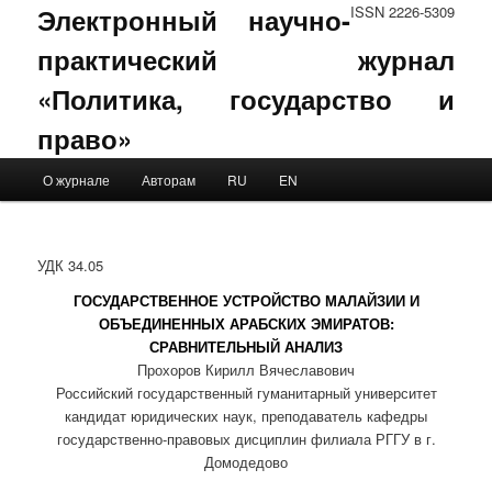
Электронный научно-
ISSN 2226-5309
практический журнал
«Политика, государство и
право»
Main menu
О журнале
Авторам
RU
EN
Skip to primary content
Skip to secondary content
УДК 34.05
ГОСУДАРСТВЕННОЕ УСТРОЙСТВО МАЛАЙЗИИ И
ОБЪЕДИНЕННЫХ АРАБСКИХ ЭМИРАТОВ:
СРАВНИТЕЛЬНЫЙ АНАЛИЗ
Прохоров Кирилл Вячеславович
Российский государственный гуманитарный университет
кандидат юридических наук, преподаватель кафедры
государственно-правовых дисциплин филиала РГГУ в г.
Домодедово