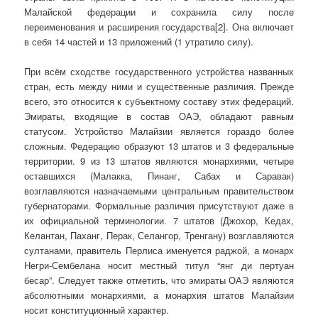
Малайской федерации и сохранила силу после
переименования и расширения государства[2]. Она включает
в себя 14 частей и 13 приложений (1 утратило силу).
При всём сходстве государственного устройства названных
стран, есть между ними и существенные различия. Прежде
всего, это относится к субъектному составу этих федераций.
Эмираты, входящие в состав ОАЭ, обладают равным
статусом. Устройство Малайзии является гораздо более
сложным. Федерацию образуют 13 штатов и 3 федеральные
территории. 9 из 13 штатов являются монархиями, четыре
оставшихся (Малакка, Пинанг, Сабах и Саравак)
возглавляются назначаемыми центральным правительством
губернаторами. Формальные различия присутствуют даже в
их официальной терминологии. 7 штатов (Джохор, Кедах,
Келантан, Паханг, Перак, Селангор, Тренгану) возглавляются
султанами, правитель Перлиса именуется раджой, а монарх
Негри-Сембелана носит местный титул “янг ди пертуан
бесар”. Следует также отметить, что эмираты ОАЭ являются
абсолютными монархиями, а монархия штатов Малайзии
носит конституционный характер.