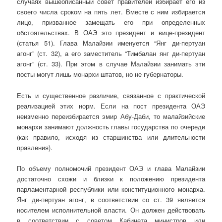
случаях вышеописанный совет правителей избирает его из
своего числа сроком на пять лет. Вместе с ним избирается
лицо, призванное замещать его при определенных
обстоятельствах. В ОАЭ это президент и вице-президент
(статья 51). Глава Малайзии именуется “Янг ди-пертуан
агонг” (ст. 32), а его заместитель “Тимбалан янг ди-пертуан
агонг” (ст. 33). При этом в случае Малайзии занимать эти
посты могут лишь монархи штатов, но не губернаторы.
Есть и существенное различие, связанное с практической
реализацией этих норм. Если на пост президента ОАЭ
неизменно переизбирается эмир Абу-Даби, то малайзийские
монархи занимают должность главы государства по очереди
(как правило, исходя из старшинства или длительности
правления).
По объему полномочий президент ОАЭ и глава Малайзии
достаточно схожи и близки к положению президента
парламентарной республики или конституционного монарха.
Янг ди-пертуан агонг, в соответствии со ст. 39 является
носителем исполнительной власти. Он должен действовать
в соответствии с советом Кабинета министров или