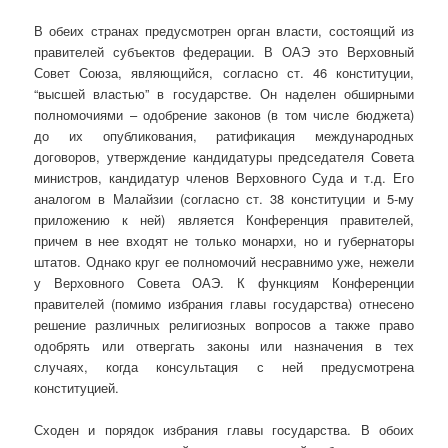
В обеих странах предусмотрен орган власти, состоящий из
правителей субъектов федерации. В ОАЭ это Верховный
Совет Союза, являющийся, согласно ст. 46 конституции,
“высшей властью” в государстве. Он наделен обширными
полномочиями – одобрение законов (в том числе бюджета)
до их опубликования, ратификация международных
договоров, утверждение кандидатуры председателя Совета
министров, кандидатур членов Верховного Суда и т.д. Его
аналогом в Малайзии (согласно ст. 38 конституции и 5-му
приложению к ней) является Конференция правителей,
причем в нее входят не только монархи, но и губернаторы
штатов. Однако круг ее полномочий несравнимо уже, нежели
у Верховного Совета ОАЭ. К функциям Конференции
правителей (помимо избрания главы государства) отнесено
решение различных религиозных вопросов а также право
одобрять или отвергать законы или назначения в тех
случаях, когда консультация с ней предусмотрена
конституцией.
Сходен и порядок избрания главы государства. В обоих