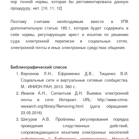
пор точной нормы, которая бы регламентировала данную
процедуру, нет. [10, 11, 12]
Поэтому считаем необходимым ввести в УПК
дополнительную статью 185.1, которая будет содержать в
себе нормы, регулирующие арест и изъятие по решению
суда электронной переписки в социальных сетях,
электронной почты и иных электронных средствах общения.
Библиографический список
Верченов Л.Н., Ефременко Д.В., Тищенко В.И.
Социальные сети и виртуальные сетевые сообщества.
М.: ИНИОН РАН, 2013. 360 с.
Иванов А.Н., Силантьев Д.Н. Выемка электронной
почты в сети Интернет. URL: http://www.crime-
research.org/library/Removing.html (дата обращения:
23.05.2016)
Шигуров А.В. Проблемы регулирования порядка
проведения следственных действий,
сопровождающихся изъятием электронных носителей
информации // Библиотека криминалиста. Научный