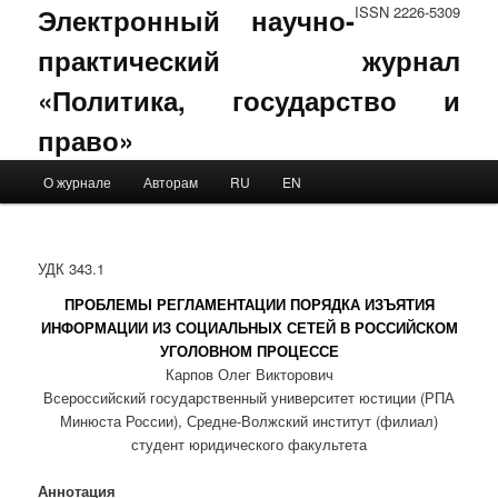
Электронный научно-
ISSN 2226-5309
практический журнал
«Политика, государство и
право»
Main menu
О журнале
Авторам
RU
EN
Skip to primary content
Skip to secondary content
УДК 343.1
ПРОБЛЕМЫ РЕГЛАМЕНТАЦИИ ПОРЯДКА ИЗЪЯТИЯ
ИНФОРМАЦИИ ИЗ СОЦИАЛЬНЫХ СЕТЕЙ В РОССИЙСКОМ
УГОЛОВНОМ ПРОЦЕССЕ
Карпов Олег Викторович
Всероссийский государственный университет юстиции (РПА
Минюста России), Средне-Волжский институт (филиал)
студент юридического факультета
Аннотация