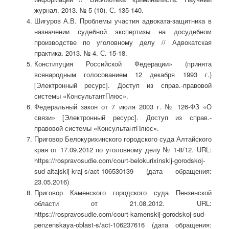
журнал. 2013. № 5 (10). С. 135-140.
Шигуров А.В. Проблемы участия адвоката-защитника в
назначении судебной экспертизы на досудебном
производстве по уголовному делу // Адвокатская
практика. 2013. № 4. С. 15-18.
Конституция Российской Федерации» (принята
всенародным голосованием 12 декабря 1993 г.)
[Электронный ресурс]. Доступ из справ.-правовой
системы «КонсультантПлюс».
Федеральный закон от 7 июля 2003 г. № 126-ФЗ «О
связи» [Электронный ресурс]. Доступ из справ.-
правовой системы «КонсультантПлюс».
Приговор Белокурихинского городского суда Алтайского
края от 17.09.2012 по уголовному делу № 1-8/12. URL:
https://rospravosudie.com/court-belokurixinskij-gorodskoj-
sud-altajskij-kraj-s/act-106530139 (дата обращения:
23.05.2016)
Приговор Каменского городского суда Пензенской
области от 21.08.2012. URL:
https://rospravosudie.com/court-kamenskij-gorodskoj-sud-
penzenskaya-oblast-s/act-106237616 (дата обращения: