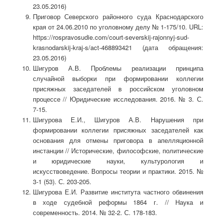
23.05.2016)
Приговор Северского районного суда Краснодарского
края от 24.06.2010 по уголовному делу № 1-175/10. URL:
https://rospravosudie.com/court-severskij-rajonnyj-sud-
krasnodarskij-kraj-s/act-468893421 (дата обращения:
23.05.2016)
Шигуров А.В. Проблемы реализации принципа
случайной выборки при формировании коллегии
присяжных заседателей в российском уголовном
процессе // Юридические исследования. 2016. № 3. С.
7-15.
Шигурова Е.И., Шигуров А.В. Нарушения при
формировании коллегии присяжных заседателей как
основания для отмены приговора в апелляционной
инстанции // Исторические, философские, политические
и юридические науки, культурология и
искусствоведение. Вопросы теории и практики. 2015. №
3-1 (53). С. 203-205.
Шигурова Е.И. Развитие института частного обвинения
в ходе судебной реформы 1864 г. // Наука и
современность. 2014. № 32-2. С. 178-183.