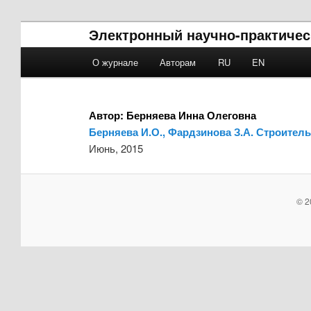
Электронный научно-практическ
Main menu
О журнале
Авторам
RU
EN
Skip to primary content
Skip to secondary content
Автор:
Берняева Инна Олеговна
Берняева И.О., Фардзинова З.А. Строител
Июнь, 2015
© 2