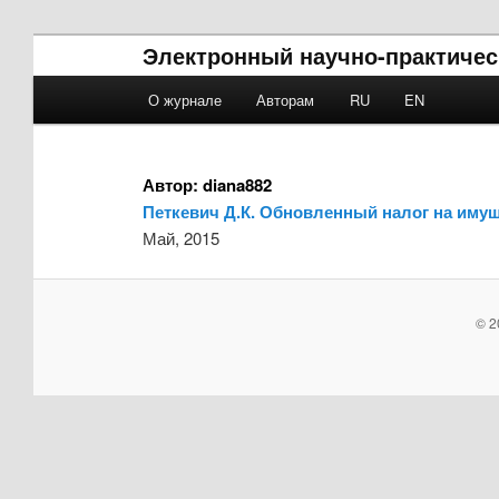
Электронный научно-практическ
Main menu
О журнале
Авторам
RU
EN
Skip to primary content
Skip to secondary content
Автор:
diana882
Петкевич Д.К. Обновленный налог на иму
Май, 2015
© 2