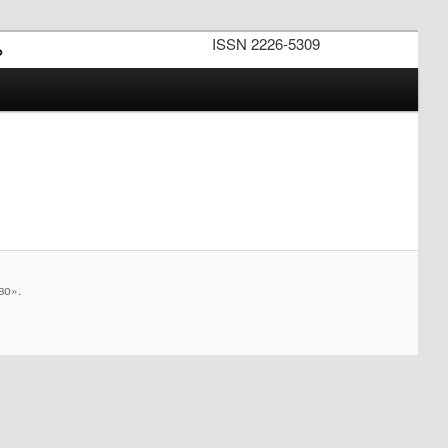
ISSN 2226-5309
»
во».