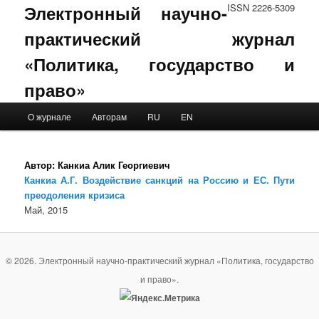
Электронный научно-
ISSN 2226-5309
практический журнал
«Политика, государство и
право»
Main menu
О журнале
Авторам
RU
EN
Skip to primary content
Skip to secondary content
Автор:
Канкиа Алик Георгиевич
Канкиа А.Г. Воздействие санкций на Россию и ЕС. Пути
преодоления кризиса
Май, 2015
© 2026. Электронный научно-практический журнал «Политика, государство
и право».