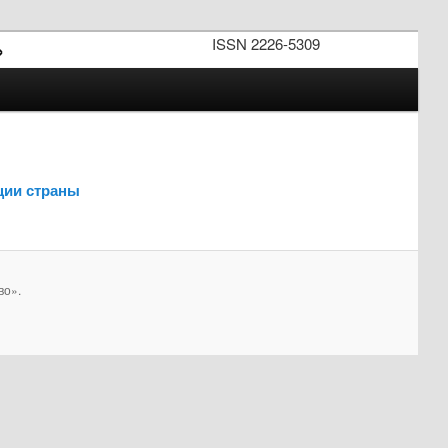
ISSN 2226-5309
»
ции страны
во».