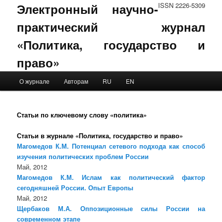
Электронный научно-
ISSN 2226-5309
практический журнал
«Политика, государство и
право»
Main menu
О журнале
Авторам
RU
EN
Skip to primary content
Skip to secondary content
Статьи по ключевому слову «политика»
Статьи в журнале «Политика, государство и право»
Магомедов К.М. Потенциал сетевого подхода как способ
изучения политических проблем России
Май, 2012
Магомедов К.М. Ислам как политический фактор
сегодняшней России. Опыт Европы
Май, 2012
Щербаков М.А. Оппозиционные силы России на
современном этапе