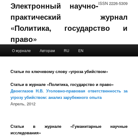
Электронный научно-
ISSN 2226-5309
практический журнал
«Политика, государство и
право»
Main menu
О журнале
Авторам
RU
EN
Skip to primary content
Skip to secondary content
Статьи по ключевому слову «угроза убийством»
Статьи в журнале «Политика, государство и право»
Двоеглазов Н.В. Уголовно-правовая ответственность за
угрозу убийством: анализ зарубежного опыта
Апрель, 2012
Статьи в журнале «Гуманитарные научные
исследования»