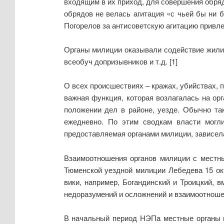
входящим в их приход, для совершения обря
обрядов не велась агитация «с чьей бы ни 
Погорелов за антисоветскую агитацию привле
Органы милиции оказывали содействие жил
всеобуч допризывников и т.д. [1]
О всех происшествиях – кражах, убийствах, 
важная функция, которая возлагалась на о
положении дел в районе, уезде. Обычно та
ежедневно. По этим сводкам власти могли
предоставляемая органами милиции, зависе
Взаимоотношения органов милиции с местны
Тюменской уездной милиции Лебедева 15 окт
вики, например, Богандинский и Троицкий,
недоразумений и осложнений и взаимоотноше
В начальный период НЭПа местные органы в