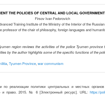
EMENT THE POLICIES OF CENTRAL AND LOCAL GOVERNMENT 
Firsov Ivan Fedorovich
nced Training Institute of the Ministry of the Interior of the Russia
 professor of the chair of philosophy, foreign languages and humanita
 Tyumen region reviews the activities of the police Tyumen province 
rities by the author highlights some of the specific functions of the po
ilitia
,
Tyumen Province
,
war communism
и по реализации политики центральных и местных органов
во и право. 2015. № 6 [Электронный ресурс]. URL:
https://po