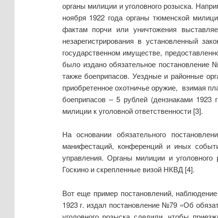
органы милиции и уголовного розыска. Напри
ноября 1922 года органы тюменской милици
фактам порчи или уничтожения выставляе
незарегистрирования в установленный зак
государственном имуществе, предоставленн
было издано обязательное постановление №6
также боеприпасов. Уездные и районные орг
приобретенное охотничье оружие, взимая пла
боеприпасов – 5 рублей (дензнаками 1923 
милиции к уголовной ответственности [3].
На основании обязательного постановлен
манифестаций, конференций и иных событи
управления. Органы милиции и уголовного
Госкино и скрепленные визой НКВД [4].
Вот еще пример постановлений, наблюдение 
1923 г. издал постановление №79 «Об обяза
уголовного розыска следили, чтобы приезж