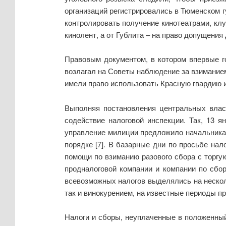
организаций регистрировались в Тюменском г
контролировать получение кинотеатрами, клу
кинолент, а от Гублита – на право допущения
Правовым документом, в котором впервые г
возлагал на Советы наблюдение за взимание
имели право использовать Красную гвардию 
Выполняя постановления центральных власт
содействие налоговой инспекции. Так, 13 
управление милиции предложило начальника
порядке [7]. В базарные дни по просьбе на
помощи по взиманию разового сбора с торгую
продналоговой компании и компании по сбо
всевозможных налогов выделялись на нескол
так и винокурением, на известные периоды п
Налоги и сборы, неуплаченные в положенны