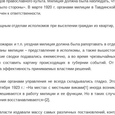
дов православного культа. Милиция должна была наблюдать, ч
было стороны». В марте 1920 г. органами милиции в Тавдинско
чен к ответственности.
ищным отделам
исполкомов при выселении граждан из квартир
пожарах и т.п. уездная милиция должна была рапортавать в от
рганы милиции – представление в исполкомы, а также вышест
кие сводки подавались ежемесячно, а во время чрезвычайн
 составить картину происходящих в губернии событий. От
ла эффективность принимаемых властями решений.
ми органами управления не всегда складывались гладко. Это
ября 1923 г.: «На местах с местными виками[1] иногда возни
 вмешиваются в работу милиции и ее функции. Но в таких слу
ния восстанавливаются»[2].
ласти издавали массу самых различных постановлений, конт