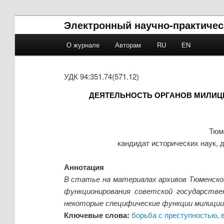
Электронный научно-практическ
Main menu
О журнале
Авторам
RU
EN
Skip to primary content
Skip to secondary content
УДК 94:351.74(571.12)
ДЕЯТЕЛЬНОСТЬ ОРГАНОВ МИЛИЦИ
Тюм
кандидат исторических наук,
Аннотация
В статье на материалах архивов Тюменско
функционирования советской государств
некоторые специфические функции милиции 
Ключевые слова:
борьба с преступностью
,