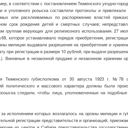
мер, в соответствии с постановлением Тюменского уездно-город
и и уголовного розыска составляли протоколы и привлекали 
мых или расклеиваемых по распоряжению властей приказов
оном срок рождения детей и смертных случаев; непредставл
ом группам верующих для религиозного использования. 27 июл
8, которое устанавливало порядок приобретения, регистрации
аны милиции выдавали разрешения на приобретение и хранени
ту при регистрации в размере 10 рублей, при выдаче разрешени
г.). Виновные в незаконной продаже и незаконном хранении о
ия Тюменского губисполкома от 30 августа 1923 г. №78 
й политического и массового характера должны были произ
 розыска следили, чтобы лица, уполномоченные на подобные
за исполнением которых возлагалось на органы милиции и гу
тельной регистрации представительств и организаций, приезжа
ающее из центра и Сибири представительства государственн