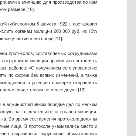
рганами в милицию для производства по ним
ом размере [10].
й губисполком 5 августа 1922 г. постановил
ислить органам милиции 200 000 руб. из 10%
ное участие в его сборе [11].
нии протоколов, составляемых сотрудниками
 сотрудников милиции правильно составлять
кам районов: «С получением сего управление
ять по форме без всяких изменений, а также
оизведенной тщательно проверке отправлять
лем и свидетелями не менее двух» [12].
и в административном порядке дел по мелким
ажную часть деятельности органов милиции.
пка. Во время составления протокола должны
тные лица. В протоколе указывались место и
енно выразилось нарушение обязательного