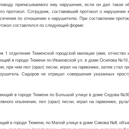
поводу приписываемого ему нарушения, если он дал такое об
го протокол. Сотрудник, составивший протокол о нарушении к
сечения по отношению к нарушителю. При составлении прото
отокол составлялся по следующей форме:
ник 1 отделения Тюменской городской милиции (имя, отчество 
ающий в городе Тюмени по Ивановской ул. в доме Осипова №10, 
ия, при чем пел (орал) песни, играл на гармонике, затем стал
рушитель Сидоров не отрицал совершения указанных просту
ющий в городе Тюмени по Большой улице в доме Седова №30 
вного опьянения, пел (орал) песни, играл на гармонике, руг
ий в городе Тюмени, по Малой улице в доме Сивова №8, объяс