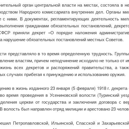
нительный орган центральной власти на местах, состояла в н
одством Народного комиссариата внутренних дел. Органы ми
е с ними. В документах, регламентирующих деятельность мил
ыполнения гражданами обязательных постановлений, декретов
ФСР приняли декрет «О порядке наложения административ
за нарушение обязательных постановлений местных Советов.
сти представляло в то время определенную трудность. Группы
вление властям, причем неподчинение исходило не только от им
 жизнь всех декретов и распоряжений правительства, а так
рых случаях прибегая к принуждению и использованию оружия.
нию в жизнь изданного 23 января (5 февраля) 1918 г. декрета
. во время проведения в Усениновской волости (Туринский уез
тделения церкви от государства и заключения договора с в
 В волость был направлен отряд милиции и арестовано 23 челов
ешил Петропавловской, Ильинской, Спасской и Захарьевско