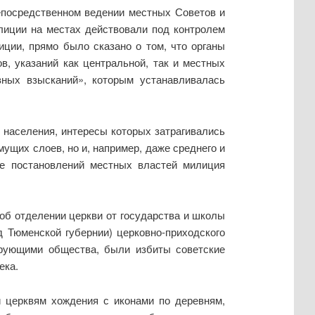
епосредственном ведении местных Советов и
лиции на местах действовали под контролем
иции, прямо было сказано о том, что органы
, указаний как центральной, так и местных
ных взысканий», которым устанавливалась
 населения, интересы которых затрагивались
ущих слоев, но и, например, даже среднего и
же постановлений местных властей милиция
 об отделении церкви от государства и школы
д Тюменской губернии) церковно-приходского
ерующими общества, были избиты советские
ека.
й церквям хождения с иконами по деревням,