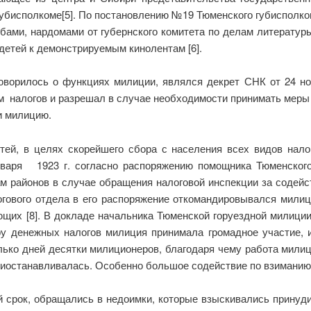
убисполкоме[5]. По постановлению №19 Тюменского губисполко
бами, нардомами от губернского комитета по делам литератур
 детей к демонстрируемым кинолентам [6].
оворилось о функциях милиции, являлся декрет СНК от 24 ноя
м налогов и разрешал в случае необходимости принимать меры
и милицию.
ей, в целях скорейшего сбора с населения всех видов нал
января 1923 г. согласно распоряжению помощника Тюменского
м районов в случае обращения налоговой инспекции за содейс
логового отдела в его распоряжение откомандировывался мил
щих [8]. В докладе начальника Тюменской горуездной милиции
ру денежных налогов милиция принимала громадное участие, и
ько дней десятки милиционеров, благодаря чему работа милици
риостанавливалась. Особенно большое содействие по взиманию н
й срок, обращались в недоимки, которые взыскивались принуд