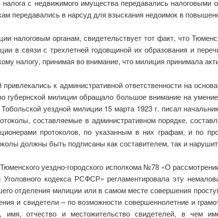
 налога с недвижимого имущества передавались налоговыми о
кам передавались в нарсуд для взыскания недоимок в повышенн
и налоговым органам, свидетельствует тот факт, что Тюменски
ии в связи с трехлетней годовщиной их образования и переч
му налогу, принимая во внимание, что милиция принимала актив
 привлекались к административной ответственности на основа
тво губернской милиции обращало большое внимание на умение
Тобольской уездной милиции 15 марта 1923 г. писал начальни
отоколы, составляемые в административном порядке, составл
ионерами протоколов, по указанным в них графам, и по пр
околы должны быть подписаны как составителем, так и нарушите
Тюменского уездно-городского исполкома №78 «О рассмотрени
й Уголовного кодекса РСФСР» регламентировала эту немалов
его отделения милиции или в самом месте совершения просту
ния и свидетели – по возможности совершеннолетние и грамо
н, имя, отчество и местожительство свидетелей, в чем им