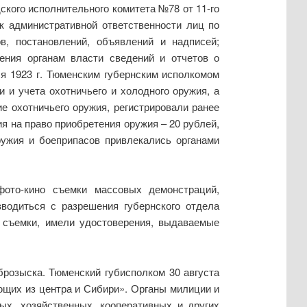
ского исполнительного комитета №78 от 11-го
к административной ответственности лиц по
, постановлений, объявлений и надписей;
ения органам власти сведений и отчетов о
я 1923 г. Тюменским губернским исполкомом
 и учета охотничьего и холодного оружия, а
е охотничьего оружия, регистрировали ранее
я на право приобретения оружия – 20 рублей,
ружия и боеприпасов привлекались органами
фото-кино съемки массовых демонстраций,
водиться с разрешения губернского отдела
 съемки, имели удостоверения, выдаваемые
брозыска. Тюменский губисполком 30 августа
ющих из центра и Сибири». Органы милиции и
ых, хозяйственных, кооперативных и других