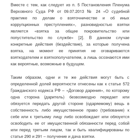
Вместе с тем, как следует из п. 5 Постановления Пленума
Верховного Суда РФ от 09.07.2013 № 24 «О судебной
практике по делам о взяточничестве и об иных
коррупционных преступлениях», разновидностью взятки
является «взятка за общее покровительство или
попустительство по службе» [2]. В данном случае
конкретные действия (бездействие), за которые получена
взятка, на момент ее принятия не оговариваются
взяткодателем и взяткополучателем, а лишь осознаются ими
как вероятные, возможные в будущем.
Таким образом, одни и те же действия могут быть с
определенной долей вероятности отнесены как к статье 572
Гражданского кодекса РФ – «Договор дарения», по которому
одна сторона (даритель) безвозмездно передает или
обязуется передать другой стороне (одаряемому) вещь в
собственность либо имущественное право (требование) к
себе или к третьему лицу либо освобождает или обязуется
освободить ее от имущественной обязанности перед собой
или перед третьим лицом, так и быть квалифицированы по
статье 290 и 291 – получение и дача взятки.