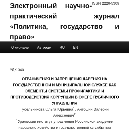
Электронный научно-
ISSN 2226-5309
практический журнал
«Политика, государство и
право»
Main menu
О журнале
Авторам
RU
EN
Skip to primary content
Skip to secondary content
УДК 340
ОГРАНИЧЕНИЯ И ЗАПРЕЩЕНИЯ ДАРЕНИЯ НА
ГОСУДАРСТВЕННОЙ И МУНИЦИПАЛЬНОЙ СЛУЖБЕ КАК
ЭЛЕМЕНТЫ СИСТЕМЫ ПРОФИЛАКТИКИ И
ПРОТИВОДЕЙСТВИЯ КОРРУПЦИИ В СФЕРЕ ПУБЛИЧНОГО
УПРАВЛЕНИЯ
1
Гусельникова Ольга Юрьевна
, Антошин Валерий
2
Алексеевич
1
Уральский институт управления Российской академии
народного хозяйства и государственной службы при