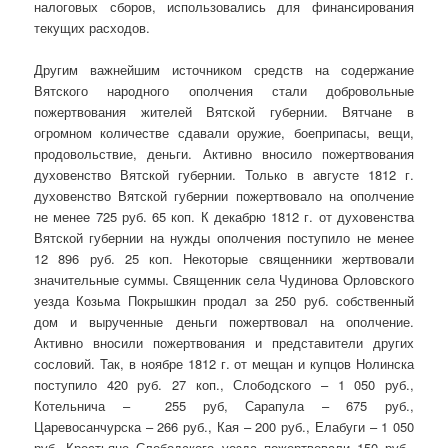
налоговых сборов, использовались для финансирования
текущих расходов.
Другим важнейшим источником средств на содержание
Вятского народного ополчения стали добровольные
пожертвования жителей Вятской губернии. Вятчане в
огромном количестве сдавали оружие, боеприпасы, вещи,
продовольствие, деньги. Активно вносило пожертвования
духовенство Вятской губернии. Только в августе 1812 г.
духовенство Вятской губернии пожертвовало на ополчение
не менее 725 руб. 65 коп. К декабрю 1812 г. от духовенства
Вятской губернии на нужды ополчения поступило не менее
12 896 руб. 25 коп. Некоторые священники жертвовали
значительные суммы. Священник села Чудинова Орловского
уезда Козьма Покрышкин продал за 250 руб. собственный
дом и вырученные деньги пожертвовал на ополчение.
Активно вносили пожертвования и представители других
сословий. Так, в ноябре 1812 г. от мещан и купцов Нолинска
поступило 420 руб. 27 коп., Слободского – 1 050 руб.,
Котельнича – 255 руб, Сарапула – 675 руб.,
Царевосанчурска – 266 руб., Кая – 200 руб., Елабуги – 1 050
руб. Крестьяне Слободского уезда пожертвовали 150 руб.,