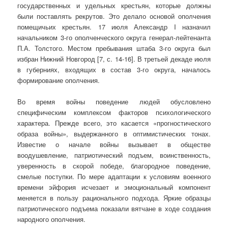
государственных и удельных крестьян, которые должны
были поставлять рекрутов. Это делало основой ополчения
помещичьих крестьян. 17 июля Александр I назначил
начальником 3-го ополченческого округа генерал-лейтенанта
П.А. Толстого. Местом пребывания штаба 3-го округа был
избран Нижний Новгород [7, с. 14-16]. В третьей декаде июля
в губерниях, входящих в состав 3-го округа, началось
формирование ополчения.
Во время войны поведение людей обусловлено
специфическим комплексом факторов психологического
характера. Прежде всего, это касается «прогностического
образа войны», выдержанного в оптимистических тонах.
Известие о начале войны вызывает в обществе
воодушевление, патриотический подъем, воинственность,
уверенность в скорой победе, благородное поведение,
смелые поступки. По мере адаптации к условиям военного
времени эйфория исчезает и эмоциональный компонент
меняется в пользу рационального подхода. Яркие образцы
патриотического подъема показали вятчане в ходе создания
народного ополчения.