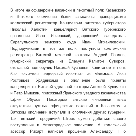
В итоге на офицерские вакансии в пехотный полк Казанского
и Вятского ополчения были зачислены прапорщиками
коллежский регистратор Канцелярии вятского губернатора
Николай Халютин, канцелярист Вятского губернского
правления Иван Янчевский, дворянский заседатель
Сарапульского земского суда Иван Михайловский.
Подпоручиками в тот же полк поступили коллежский
регистратор Вятской межевой конторы Андрей Павлов,
губернский секретарь из Елабуги Капитон Суворов,
отставной подпоручик Николай Кузнецов. Капитаном в полк
был зачислен надворный советник из Малмыжа Иван
Ростовцев. Урядниками в ополчение были приняты
канцеляристы Вятской удельной конторы Алексей Кушилкин
и Петр Мышкин, присяжный Яранского уездного казначейства
Ефим Обухов. Некоторые вятские чиновники из-за
отсутствия нужных офицерских вакансий в Казанском и
Вятском ополчении вступали в ополчения других губерний.
Так, вятский городничий Штерх сумел добиться своего
поступления в Нижегородское ополчение. А коллежский
асессор Рихарт написал прошение Александру I о