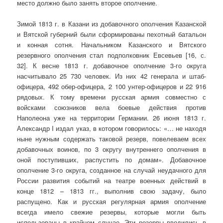
место должно было занять второе ополчение.
Зимой 1813 г. в Казани из добавочного ополчения Казанской
и Вятской губерний были сформированы пехотный батальон
и конная сотня. Начальником Казанского и Вятского
резервного ополчения стал подполковник Евсевьев [16, с.
32]. К весне 1813 г. добавочное ополчение 3-го округа
насчитывало 25 730 человек. Из них 42 генерала и штаб-
офицера, 492 обер-офицера, 2 100 унтер-офицеров и 22 916
рядовых. К тому времени русская армия совместно с
войсками союзников вела боевые действия против
Наполеона уже на территории Германии. 26 июня 1813 г.
Александр I издал указ, в котором говорилось: «… не находя
ныне нужным содержать таковой резерв, повелеваем всех
добавочных воинов, по 3 округу внутреннего ополчения в
оной поступивших, распустить по домам». Добавочное
ополчение 3-го округа, созданное на случай неудачного для
России развития событий на театре военных действий в
конце 1812 – 1813 гг., выполнив свою задачу, было
распущено. Как и русская регулярная армия ополчение
всегда имело свежие резервы, которые могли быть
использованы в крайнем случае. Эти резервы вводились в