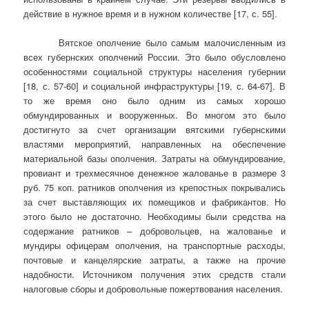
действие в нужное время и в нужном количестве [17, с. 55].
Вятское ополчение было самым малочисленным из
всех губернских ополчений России. Это было обусловлено
особенностями социальной структуры населения губернии
[18, с. 57-60] и социальной инфраструктуры [19, с. 64-67]. В
то же время оно было одним из самых хорошо
обмундированных и вооруженных. Во многом это было
достигнуто за счет организации вятскими губернскими
властями мероприятий, направленных на обеспечение
материальной базы ополчения. Затраты на обмундирование,
провиант и трехмесячное денежное жалованье в размере 3
руб. 75 коп. ратников ополчения из крепостных покрывались
за счет выставляющих их помещиков и фабрикантов. Но
этого было не достаточно. Необходимы были средства на
содержание ратников – добровольцев, на жалованье и
мундиры офицерам ополчения, на транспортные расходы,
почтовые и канцелярские затраты, а также на прочие
надобности. Источником получения этих средств стали
налоговые сборы и добровольные пожертвования населения.