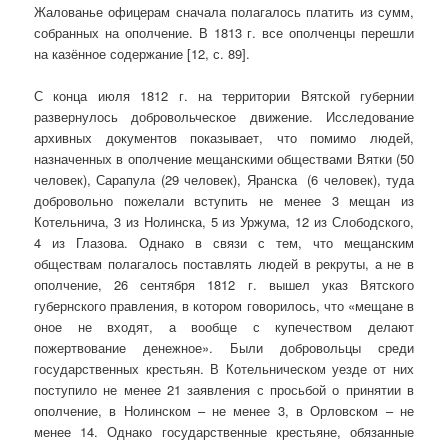
Жалованье офицерам сначала полагалось платить из сумм,
собранных на ополчение. В 1813 г. все ополченцы перешли
на казённое содержание [12, с. 89].
С конца июля 1812 г. на территории Вятской губернии
развернулось добровольческое движение. Исследование
архивных документов показывает, что помимо людей,
назначенных в ополчение мещанскими обществами Вятки (50
человек), Сарапула (29 человек), Яранска (6 человек), туда
добровольно пожелали вступить не менее 3 мещан из
Котельнича, 3 из Нолинска, 5 из Уржума, 12 из Слободского,
4 из Глазова. Однако в связи с тем, что мещанским
обществам полагалось поставлять людей в рекруты, а не в
ополчение, 26 сентября 1812 г. вышел указ Вятского
губернского правления, в котором говорилось, что «мещане в
оное не входят, а вообще с купечеством делают
пожертвование денежное». Были добровольцы среди
государственных крестьян. В Котельническом уезде от них
поступило не менее 21 заявления с просьбой о принятии в
ополчение, в Нолинском – не менее 3, в Орловском – не
менее 14. Однако государственные крестьяне, обязанные