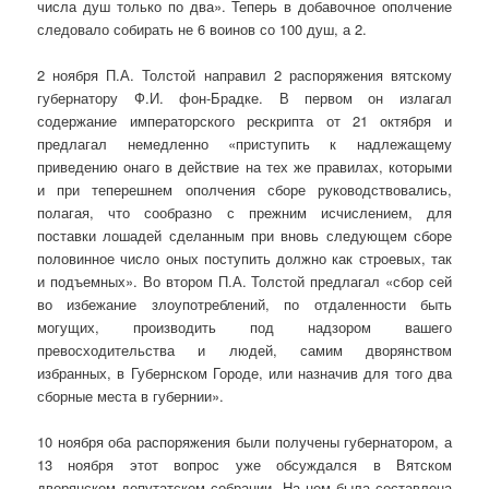
числа душ только по два». Теперь в добавочное ополчение
следовало собирать не 6 воинов со 100 душ, а 2.
2 ноября П.А. Толстой направил 2 распоряжения вятскому
губернатору Ф.И. фон-Брадке. В первом он излагал
содержание императорского рескрипта от 21 октября и
предлагал немедленно «приступить к надлежащему
приведению онаго в действие на тех же правилах, которыми
и при теперешнем ополчения сборе руководствовались,
полагая, что сообразно с прежним исчислением, для
поставки лошадей сделанным при вновь следующем сборе
половинное число оных поступить должно как строевых, так
и подъемных». Во втором П.А. Толстой предлагал «сбор сей
во избежание злоупотреблений, по отдаленности быть
могущих, производить под надзором вашего
превосходительства и людей, самим дворянством
избранных, в Губернском Городе, или назначив для того два
сборные места в губернии».
10 ноября оба распоряжения были получены губернатором, а
13 ноября этот вопрос уже обсуждался в Вятском
дворянском депутатском собрании. На нем была составлена