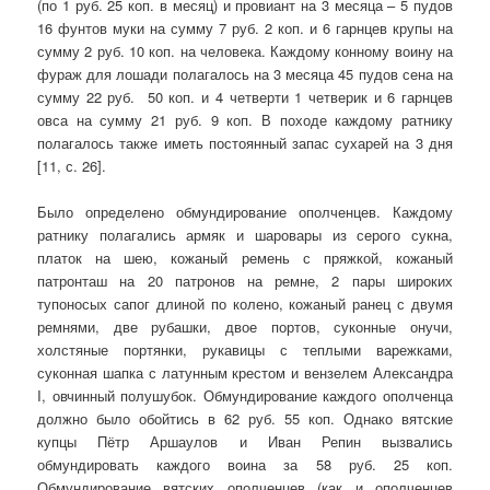
(по 1 руб. 25 коп. в месяц) и провиант на 3 месяца – 5 пудов
16 фунтов муки на сумму 7 руб. 2 коп. и 6 гарнцев крупы на
сумму 2 руб. 10 коп. на человека. Каждому конному воину на
фураж для лошади полагалось на 3 месяца 45 пудов сена на
сумму 22 руб. 50 коп. и 4 четверти 1 четверик и 6 гарнцев
овса на сумму 21 руб. 9 коп. В походе каждому ратнику
полагалось также иметь постоянный запас сухарей на 3 дня
[11, с. 26].
Было определено обмундирование ополченцев. Каждому
ратнику полагались армяк и шаровары из серого сукна,
платок на шею, кожаный ремень с пряжкой, кожаный
патронташ на 20 патронов на ремне, 2 пары широких
тупоносых сапог длиной по колено, кожаный ранец с двумя
ремнями, две рубашки, двое портов, суконные онучи,
холстяные портянки, рукавицы с теплыми варежками,
суконная шапка с латунным крестом и вензелем Александра
I, овчинный полушубок. Обмундирование каждого ополченца
должно было обойтись в 62 руб. 55 коп. Однако вятские
купцы Пётр Аршаулов и Иван Репин вызвались
обмундировать каждого воина за 58 руб. 25 коп.
Обмундирование вятских ополченцев (как и ополченцев