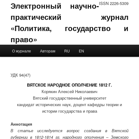
Электронный научно-
ISSN 2226-5309
практический журнал
«Политика, государство и
право»
Main menu
О журнале
Авторам
RU
EN
Skip to primary content
Skip to secondary content
УДК 94(47)
ВЯТСКОЕ НАРОДНОЕ ОПОЛЧЕНИЕ 1812 Г.
Корякин Алексей Николаевич
Вятский государственный университет
кандидат исторических наук, доцент кафедры теории и
истории государства и права
Аннотация
В статье исследуется вопрос создания в Вятской
губернии в 1812-1814 гг. народного ополчения – Земского