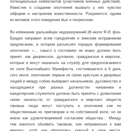
потенциальных комбатантов (участников военных действий).
Известие о создании ополчения вызвало у них чувство
эйфории и настроение воинственности. Разумеется, одним
из мотивов этого поведения был и патриотизм.
Во избежание дальнейших недоразумений 26 июля Ф.И. фон-
Брадке направил всем городничим и земским исправникам
предписание, в котором разъяснял порядок формирования
ополчения: «… смысл о сословиях не инако должен быть
принят, как дворянское, духовное, гражданское и мирское,
которые и могут назначать на службу для предполагаемого
по силе Высочайшаго Манифеста, состоявшагося в 6 день
сего июля, ополчения: первые из своих крестьян и дворовых
людей и между собою выбирают начальников, духовенство и
находящиеся при разных должностях чиновники и
канцелярские служители должны быть приняты с дозволения
своих начальств; от гражданского и мирскаго обществ
таковые люди могут поступить в ополчение сие по
общественным их приговорам и по собственной воле, но не
иначе как удовлетворяемой согласием общества… Между
тем извольте объявить таковым, кои неправильно к вам
явились, чтоб они обратились каждый в свои места,