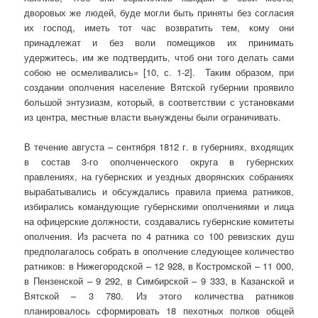
дворовых же людей, буде могли быть приняты без согласия
их господ, иметь тот час возвратить тем, кому они
принадлежат и без воли помещиков их принимать
удержитесь, им же подтвердить, чтоб они того делать сами
собою не осмеливались» [10, с. 1-2]. Таким образом, при
создании ополчения население Вятской губернии проявило
большой энтузиазм, который, в соответствии с установками
из центра, местные власти вынуждены были ограничивать.
В течение августа – сентября 1812 г. в губерниях, входящих
в состав 3-го ополченческого округа в губернских
правлениях, на губернских и уездных дворянских собраниях
вырабатывались и обсуждались правила приема ратников,
избирались командующие губернскими ополчениями и лица
на офицерские должности, создавались губернские комитеты
ополчения. Из расчета по 4 ратника со 100 ревизских душ
предполагалось собрать в ополчение следующее количество
ратников: в Нижегородской – 12 928, в Костромской – 11 000,
в Пензенской – 9 292, в Симбирской – 9 333, в Казанской и
Вятской – 3 780. Из этого количества ратников
планировалось сформировать 18 пехотных полков общей