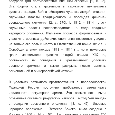
ресурсов для противостояния внешней агрессии [1, с. 25].
Эта форма стала архетипом в структуре менталитета
русского народа. Война обостряла чувства людей, оживляя
глубинные пласты традиционного и порождая феномен
всенародного служения [2, с. 370]. В 1812 – 1814 гг. эти
глубинные пласты воспроизводились в ходе создания
народного ополчения. Изучение процесса формирования и
участия в военных действиях ополчения позволяет увидеть
не только его роль и место в Отечественной войне 1812 г. и
Освободительном походе 1813 – 1814 гг., но и некоторые
грани менталитета русских людей начала ХIХ в.,
особенности их поведения в чрезвычайных условиях
военного времени, а также раскрыть новые аспекты
региональной и общероссийской истории.
В условиях затяжного противостояния с наполеоновской
Францией России постоянно требовалось увеличивать
численность регулярной армии. Эта возможность была
ограничена системой рекрутских наборов. Выход был найден
в создании временного ополчения [3, с. 47]. Впервые
народное ополчение – Земское Войско, было создано в
России в 1806 г. [4, с. 57]. Предполагалось выставить 200