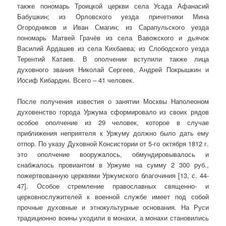
также пономарь Троицкой церкви села Усада Афанасий
Бабушкин; из Орловского уезда причетники Мина
Огородников и Иван Смагин; из Сарапульского уезда
пономарь Матвей Грачёв из села Вавожского и дьячок
Василий Ардашев из села Кихбаева; из Слободского уезда
Терентий Катаев. В ополчении вступили также лица
духовного звания Николай Сергеев, Андрей Покрышкин и
Иосиф Кибардин. Всего – 41 человек.
После получения известия о занятии Москвы Наполеоном
духовенство города Уржума сформировало из своих рядов
особое ополчение из 29 человек, которое в случае
приближения неприятеля к Уржуму должно было дать ему
отпор. По указу Духовной Консистории от 5-го октября 1812 г.
это ополчение вооружалось, обмундировывалось и
снабжалось провиантом в Уржуме на сумму 2 300 руб.,
пожертвованную церквями Уржумского благочиния [13, с. 44-
47]. Особое стремление православных священно- и
церковнослужителей к военной службе имеет под собой
прочные духовные и этнокультурные основания. На Руси
традиционно воины уходили в монахи, а монахи становились