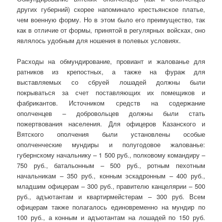
других губерний) скорее напоминало крестьянское платье,
чем военную форму. Но в этом было его преимущество, так
как в отличие от формы, принятой в регулярных войсках, оно
являлось удобным для ношения в полевых условиях.
Расходы на обмундирование, провиант и жалованье для
ратников из крепостных, а также на фураж для
выставляемых со сбруей лошадей должны были
покрываться за счет поставляющих их помещиков и
фабрикантов. Источником средств на содержание
ополченцев – добровольцев должны были стать
пожертвования населения. Для офицеров Казанского и
Вятского ополчения были установлены особые
ополченческие мундиры и полугодовое жалованье:
губернскому начальнику – 1 500 руб., полковому командиру –
750 руб., батальонным – 500 руб., ротным пехотным
начальникам – 350 руб., конным эскадронным – 400 руб.,
младшим офицерам – 300 руб., правителю канцелярии – 500
руб., адъютантам и квартирмейстерам – 300 руб. Всем
офицерам также полагалось единовременно на мундир по
100 руб., а конным и адъютантам на лошадей по 150 руб.