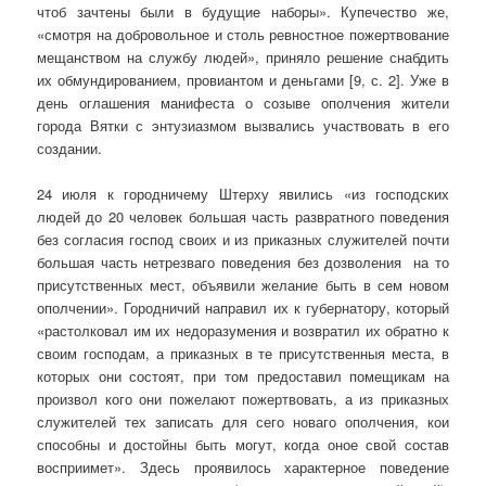
чтоб зачтены были в будущие наборы». Купечество же,
«смотря на добровольное и столь ревностное пожертвование
мещанством на службу людей», приняло решение снабдить
их обмундированием, провиантом и деньгами [9, с. 2]. Уже в
день оглашения манифеста о созыве ополчения жители
города Вятки с энтузиазмом вызвались участвовать в его
создании.
24 июля к городничему Штерху явились «из господских
людей до 20 человек большая часть развратного поведения
без согласия господ своих и из приказных служителей почти
большая часть нетрезваго поведения без дозволения на то
присутственных мест, объявили желание быть в сем новом
ополчении». Городничий направил их к губернатору, который
«растолковал им их недоразумения и возвратил их обратно к
своим господам, а приказных в те присутственныя места, в
которых они состоят, при том предоставил помещикам на
произвол кого они пожелают пожертвовать, а из приказных
служителей тех записать для сего новаго ополчения, кои
способны и достойны быть могут, когда оное свой состав
восприимет». Здесь проявилось характерное поведение