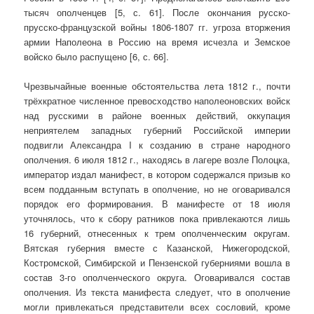
тысяч ополченцев [5, с. 61]. После окончания русско-
прусско-французской войны 1806-1807 гг. угроза вторжения
армии Наполеона в Россию на время исчезла и Земское
войско было распущено [6, с. 66].
Чрезвычайные военные обстоятельства лета 1812 г., почти
трёхкратное численное превосходство наполеоновских войск
над русскими в районе военных действий, оккупация
неприятелем западных губерний Российской империи
подвигли Александра I к созданию в стране народного
ополчения. 6 июля 1812 г., находясь в лагере возле Полоцка,
император издал манифест, в котором содержался призыв ко
всем подданным вступать в ополчение, но не оговаривался
порядок его формирования. В манифесте от 18 июля
уточнялось, что к сбору ратников пока привлекаются лишь
16 губерний, отнесенных к трем ополченческим округам.
Вятская губерния вместе с Казанской, Нижегородской,
Костромской, Симбирской и Пензенской губерниями вошла в
состав 3-го ополченческого округа. Оговаривался состав
ополчения. Из текста манифеста следует, что в ополчение
могли привлекаться представители всех сословий, кроме