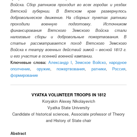
Войска. Сбор ратников проходил во всех городах и уездах
Вятской губернии. В Вятском крае развернулось
добровольческое движение. На сборных пунктах ратники
проходили военную подготовку. Источником
финансирования Вятского Земского Войска стали
налоговые сборы и добровольные пожертвования. В
статье рассматривается поход Вятского Земского
Войска к театру военных действий зимой – весной 1813 г.
и его участие в осенней военной кампании.
Ключевые слова:
Александр Ӏ
,
Земское Войско
,
народное
ополчение
,
оружие
,
пожертвования
,
ратники
,
Россия
,
формирование
VYATKA VOLUNTEER TROOPS IN 1812
Koryakin Alexey Nikolayevich
Vyatka State University
Candidate of historical sciences, Associate professor of Theory
and History of State chair
Abstract