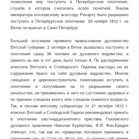
позволении ему поступить в Петербургское ополчение,
служба в котором считалась особо почетной. Указом
императора коллежскому асессору Рихарту было разрешено
поступить в Петербургское ополчение. 26 ноября 1812 г. из
Вятки он выехал в Санкт-Петербург.
Большой энтузиазм проявило православное духовенство
Вятской губернии. 3 октября в Вятке вызвались поступить в
ополчение сразу 36 человек из духовного ведомства, а
принято из них в тот день было только 8. По распоряжению
епископа Вятского и Слободского Гедеона расходы на их
содержание брало на себя духовное ведомство. Многие
священно- и церковнослужители, пожелавшие вступить в
ополчение и получившие на то разрешение своего
начальства, не принимались в него по состоянию здоровья и
по причине слишком юного или слишком пожилого возраста.
Так, в письме вятскому губернатору от 21 октября 1812 г.
епископ Вятский и Слободской Гедеон рекомендовал принять
в ополчение шестнадцатилетнего пристава Глазовского
духовного правления Николая Курбатова. Ф.И. Фон-Брадке
отвечал, что, так как по «правилам положено принимать в
ополчение лиц от 17-ти до 45-ти лет, то потому сей принят