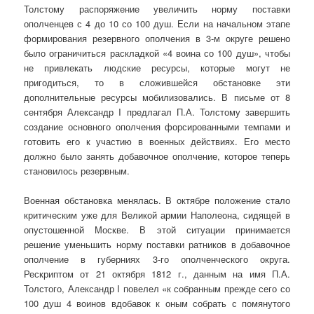
Толстому распоряжение увеличить норму поставки
ополченцев с 4 до 10 со 100 душ. Если на начальном этапе
формирования резервного ополчения в 3-м округе решено
было ограничиться раскладкой «4 воина со 100 душ», чтобы
не привлекать людские ресурсы, которые могут не
пригодиться, то в сложившейся обстановке эти
дополнительные ресурсы мобилизовались. В письме от 8
сентября Александр I предлагал П.А. Толстому завершить
создание основного ополчения форсированными темпами и
готовить его к участию в военных действиях. Его место
должно было занять добавочное ополчение, которое теперь
становилось резервным.
Военная обстановка менялась. В октябре положение стало
критическим уже для Великой армии Наполеона, сидящей в
опустошенной Москве. В этой ситуации принимается
решение уменьшить норму поставки ратников в добавочное
ополчение в губерниях 3-го ополченческого округа.
Рескриптом от 21 октября 1812 г., данным на имя П.А.
Толстого, Александр I повелел «к собранным прежде сего со
100 душ 4 воинов вдобавок к оным собрать с помянутого