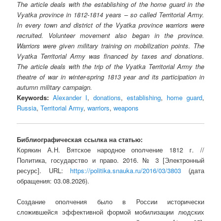
The article deals with the establishing of the home guard in the
Vyatka province in 1812-1814 years – so called Territorial Army.
In every town and district of the Vyatka province warriors were
recruited. Volunteer movement also began in the province.
Warriors were given military training on mobilization points. The
Vyatka Territorial Army was financed by taxes and donations.
The article deals with the trip of the Vyatka Territorial Army the
theatre of war in winter-spring 1813 year and its participation in
autumn military campaign.
Keywords:
Alexander I
,
donations
,
establishing
,
home guard
,
Russia
,
Territorial Army
,
warriors
,
weapons
Библиографическая ссылка на статью:
Корякин А.Н. Вятское народное ополчение 1812 г. //
Политика, государство и право. 2016. № 3 [Электронный
ресурс]. URL:
https://politika.snauka.ru/2016/03/3803
(дата
обращения: 03.08.2026).
Создание ополчения было в России исторически
сложившейся эффективной формой мобилизации людских