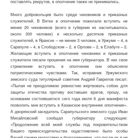
поставлять рекрутов, в ополчение также не принимались.
Много добровольцев было среди чиновников и приказных
служителей. В Вятке в ополчение пожелали вступить не
менее 20 чиновников (всего в губернии их насчитывалось
около 300 человек) и несколько десятков приказных
служителей, в Яранске – не менее 3 человек, в Уржуме – 4, в
Сарапуле – 4, в Слободском – 2, в Орлове – 2, в Елабуге – 2.
Желающие вступить в ополчение чиновники и приказные
служители писали прошения на имя губернатора. В них свое
стремление вступить в ополчение они объясняли
патриотическими чувствами. Так, исправник Уржумского
земского суда титулярный советник Андрей Гаврилов писал:
«Пылая не преодолимою ревностию жертвовать собою для
защиты отечества противу воставших врагов, прошу, на
основании состоявшегося сего года июля 6 дня манифеста
позволить мне вступить в Казанское внутреннее ополчение».
А дворянский заседатель Сарапульского земского суда Иван
Михайловский сообщал губернатору следующее:
«Продолжение всей моей службы под покровительством
Вашего превосходительства ощастливлено было особы
Вашей такими милостями и благодеяниями, что после их я не