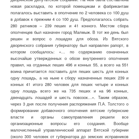
новая раскладка, по которой помещикам и фабрикантам
полагалось выставить в ополчение по 2 человека со 100 душ
в добавок к прежним 4 со 100 душ. Предполагалось собрать
280 ратников – 239 пеших и 41 конного. Местом сбора
ополченцев был назначен город Малмыж. В тот же день был
решен и вопрос о лошадях для обоза. Из Вятского
дворянского собрания губернатору был направлен рапорт, в
котором сообщалось: «… по содержанию означенных
высочайше утвержденных о обозе внутреннего ополчения
правил, на отданных пеших 496 и конных 55, а всего на 551
воина причитается поставить для пеших шесть для конных
одну лошадь, а на ныне к сбору назначенных пеших 239 и
конных 41 итого 280 человек для пеших четыре и конных
одну лошадь всего же на 735 пеших и на 96 конных,
двенадцать лошадей и шесть повозок…». Таким образом,
через 3 дня после получения распоряжения П.А. Толстого о
формировании добавочного ополчения вятские губернские
власти и органы самоуправления решили все
организационные вопросы его создания. Вообще
малочисленный управленческий аппарат Вятской губернии
(около 300 человек от губернатора до земских исправников