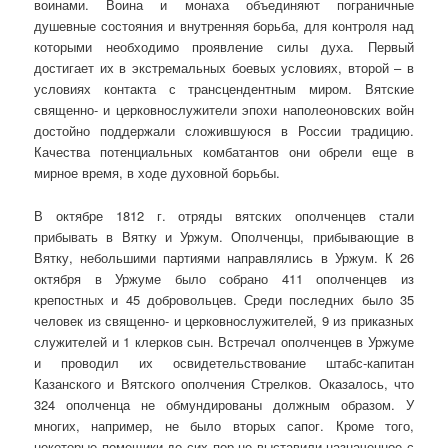
воинами. Воина и монаха объединяют пограничные
душевные состояния и внутренняя борьба, для контроля над
которыми необходимо проявление силы духа. Первый
достигает их в экстремальных боевых условиях, второй – в
условиях контакта с трансцендентным миром. Вятские
священно- и церковнослужители эпохи наполеоновских войн
достойно поддержали сложившуюся в России традицию.
Качества потенциальных комбатантов они обрели еще в
мирное время, в ходе духовной борьбы.
В октябре 1812 г. отряды вятских ополченцев стали
прибывать в Вятку и Уржум. Ополченцы, прибывающие в
Вятку, небольшими партиями направлялись в Уржум. К 26
октября в Уржуме было собрано 411 ополченцев из
крепостных и 45 добровольцев. Среди последних было 35
человек из священно- и церковнослужителей, 9 из приказных
служителей и 1 клерков сын. Встречал ополченцев в Уржуме
и проводил их освидетельствование штабс-капитан
Казанского и Вятского ополчения Стрелков. Оказалось, что
324 ополченца не обмундированы должным образом. У
многих, например, не было вторых сапог. Кроме того,
некоторые помещики до сих пор не выставили назначенное с