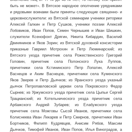
быть не может». В Вятское народное ополчение урядниками
и рядовыми воинами были приняты следующие священно- и
церковнослужители: из Вятской семинарии ученики риторики
Алексей Галкин и Петр Сушков, ученики поэзии Алексей
Лобовиков, Иван Попов, Семен Чернышев и Иван Шишкин,
служители Ксенофонт Дрягин, Никита Кибардин, Василий
Двинянинов и Яков Зорин; из Вятской духовной консистории
приказные Гавриил Мотрохин и Петр Люминарский; из
Вятского уезда причетник села Рожественского Григорий
Головин, причетник села Полонского Лука Луппов,
причетники села Кстининского Петр Лопатин, Алексей
Васнецов и Аким Васнецов, причетники села Куменского
Яков Зверев и Петр Дьячков; из Яранского уезда указный
дьячок Петропавловской церкви села Покровского Федор
Сырнев; из Уржумского уезда причетник села Цыпьи Сергей
Трацианский; из Котельнического уезда причетник села
Арбажского Андрей Зубарев; из Елабужского уезда
причетник села Можговы Сысой Иванов, причетники села
Колиснеева Иван Лекарев и Петр Смирнов, причетники Иван
Бортников, Филипп Кудрявцев, Анисим Рябов, Максим
Дьячков, Тимофей Иванов, Иван Попов, Илья Виноградов, а