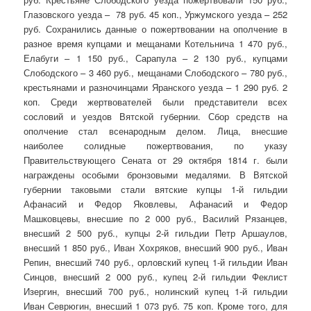
Глазовского уезда – 78 руб. 45 коп., Уржумского уезда – 252
руб. Сохранились данные о пожертвовании на ополчение в
разное время купцами и мещанами Котельнича 1 470 руб.,
Елабуги – 1 150 руб., Сарапула – 2 130 руб., купцами
Слободского – 3 460 руб., мещанами Слободского – 780 руб.,
крестьянами и разночинцами Яранского уезда – 1 290 руб. 2
коп. Среди жертвователей были представители всех
сословий и уездов Вятской губернии. Сбор средств на
ополчение стал всенародным делом. Лица, внесшие
наиболее солидные пожертвования, по указу
Правительствующего Сената от 29 октября 1814 г. были
награждены особыми бронзовыми медалями. В Вятской
губернии таковыми стали вятские купцы 1-й гильдии
Афанасий и Федор Яковлевы, Афанасий и Федор
Машковцевы, внесшие по 2 000 руб., Василий Рязанцев,
внесший 2 500 руб., купцы 2-й гильдии Петр Аршаулов,
внесший 1 850 руб., Иван Хохряков, внесший 900 руб., Иван
Репин, внесший 740 руб., орловский купец 1-й гильдии Иван
Синцов, внесший 2 000 руб., купец 2-й гильдии Феклист
Изергин, внесший 700 руб., нолинский купец 1-й гильдии
Иван Севрюгин, внесший 1 073 руб. 75 коп. Кроме того, для