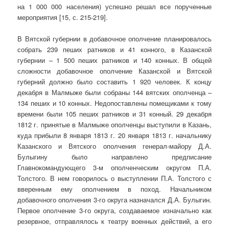
на 1 000 000 населения) успешно решал все порученные
мероприятия [15, с. 215-219].
В Вятской губернии в добавочное ополчение планировалось
собрать 239 пеших ратников и 41 конного, в Казанской
губернии – 1 500 пеших ратников и 140 конных. В общей
сложности добавочное ополчение Казанской и Вятской
губерний должно было составить 1 920 человек. К концу
декабря в Малмыже были собраны 144 вятских ополченца –
134 пеших и 10 конных. Недопоставлены помещиками к тому
времени были 105 пеших ратников и 31 конный. 29 декабря
1812 г. принятые в Малмыже ополченцы выступили в Казань,
куда прибыли 8 января 1813 г. 20 января 1813 г. начальнику
Казанского и Вятского ополчения генерал-майору Д.А.
Булыгину было направлено предписание
Главнокомандующего 3-м ополченческим округом П.А.
Толстого. В нем говорилось о выступлении П.А. Толстого с
вверенным ему ополчением в поход. Начальником
добавочного ополчения 3-го округа назначался Д.А. Булыгин.
Первое ополчение 3-го округа, создаваемое изначально как
резервное, отправлялось к театру военных действий, а его