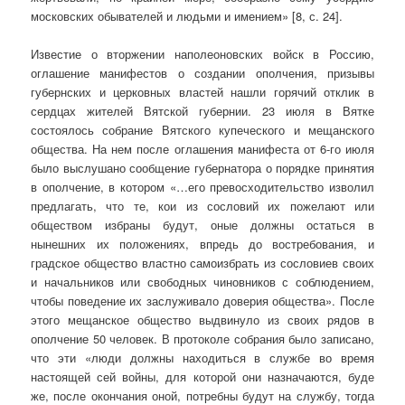
московских обывателей и людьми и имением» [8, с. 24].
Известие о вторжении наполеоновских войск в Россию,
оглашение манифестов о создании ополчения, призывы
губернских и церковных властей нашли горячий отклик в
сердцах жителей Вятской губернии. 23 июля в Вятке
состоялось собрание Вятского купеческого и мещанского
общества. На нем после оглашения манифеста от 6-го июля
было выслушано сообщение губернатора о порядке принятия
в ополчение, в котором «…его превосходительство изволил
предлагать, что те, кои из сословий их пожелают или
обществом избраны будут, оные должны остаться в
нынешних их положениях, впредь до востребования, и
градское общество властно самоизбрать из сословиев своих
и начальников или свободных чиновников с соблюдением,
чтобы поведение их заслуживало доверия общества». После
этого мещанское общество выдвинуло из своих рядов в
ополчение 50 человек. В протоколе собрания было записано,
что эти «люди должны находиться в службе во время
настоящей сей войны, для которой они назначаются, буде
же, после окончания оной, потребны будут на службу, тогда