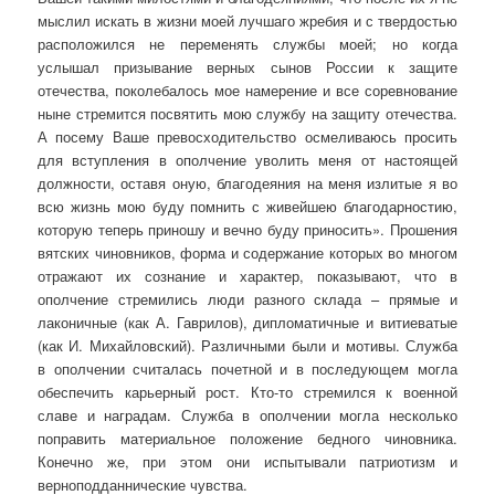
мыслил искать в жизни моей лучшаго жребия и с твердостью
расположился не переменять службы моей; но когда
услышал призывание верных сынов России к защите
отечества, поколебалось мое намерение и все соревнование
ныне стремится посвятить мою службу на защиту отечества.
А посему Ваше превосходительство осмеливаюсь просить
для вступления в ополчение уволить меня от настоящей
должности, оставя оную, благодеяния на меня излитые я во
всю жизнь мою буду помнить с живейшею благодарностию,
которую теперь приношу и вечно буду приносить». Прошения
вятских чиновников, форма и содержание которых во многом
отражают их сознание и характер, показывают, что в
ополчение стремились люди разного склада – прямые и
лаконичные (как А. Гаврилов), дипломатичные и витиеватые
(как И. Михайловский). Различными были и мотивы. Служба
в ополчении считалась почетной и в последующем могла
обеспечить карьерный рост. Кто-то стремился к военной
славе и наградам. Служба в ополчении могла несколько
поправить материальное положение бедного чиновника.
Конечно же, при этом они испытывали патриотизм и
верноподданнические чувства.