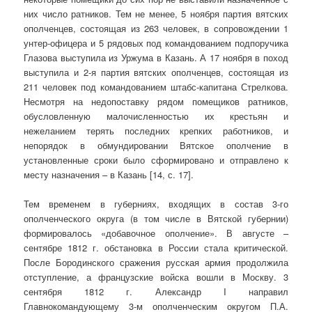
них число ратников. Тем не менее, 5 ноября партия вятских
ополченцев, состоящая из 263 человек, в сопровождении 1
унтер-офицера и 5 рядовых под командованием подпоручика
Глазова выступила из Уржума в Казань. А 17 ноября в поход
выступила и 2-я партия вятских ополченцев, состоящая из
211 человек под командованием штабс-капитана Стрелкова.
Несмотря на недопоставку рядом помещиков ратников,
обусловленную малочисленностью их крестьян и
нежеланием терять последних крепких работников, и
непорядок в обмундировании Вятское ополчение в
установленные сроки было сформировано и отправлено к
месту назначения – в Казань [14, с. 17].
Тем временем в губерниях, входящих в состав 3-го
ополченческого округа (в том числе в Вятской губернии)
формировалось «добавочное ополчение». В августе –
сентябре 1812 г. обстановка в России стала критической.
После Бородинского сражения русская армия продолжила
отступление, а французские войска вошли в Москву. 3
сентября 1812 г. Александр I направил
Главнокомандующему 3-м ополченческим округом П.А.