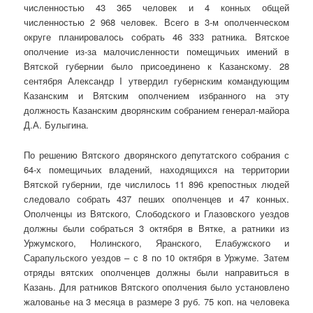
численностью 43 365 человек и 4 конных общей
численностью 2 968 человек. Всего в 3-м ополченческом
округе планировалось собрать 46 333 ратника. Вятское
ополчение из-за малочисленности помещичьих имений в
Вятской губернии было присоединено к Казанскому. 28
сентября Александр I утвердил губернским командующим
Казанским и Вятским ополчением избранного на эту
должность Казанским дворянским собранием генерал-майора
Д.А. Булыгина.
По решению Вятского дворянского депутатского собрания с
64-х помещичьих владений, находящихся на территории
Вятской губернии, где числилось 11 896 крепостных людей
следовало собрать 437 пеших ополченцев и 47 конных.
Ополченцы из Вятского, Слободского и Глазовского уездов
должны были собраться 3 октября в Вятке, а ратники из
Уржумского, Нолинского, Яранского, Елабужского и
Сарапульского уездов – с 8 по 10 октября в Уржуме. Затем
отряды вятских ополченцев должны были направиться в
Казань. Для ратников Вятского ополчения было установлено
жалованье на 3 месяца в размере 3 руб. 75 коп. на человека