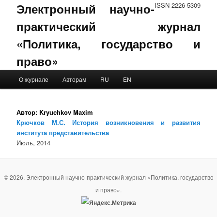
Электронный научно-
ISSN 2226-5309
практический журнал
«Политика, государство и
право»
Main menu
О журнале
Авторам
RU
EN
Skip to primary content
Skip to secondary content
Автор:
Kryuchkov Maxim
Крючков М.С. История возникновения и развития
института представительства
Июль, 2014
© 2026. Электронный научно-практический журнал «Политика, государство
и право».