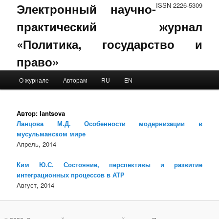
Электронный научно-
ISSN 2226-5309
практический журнал
«Политика, государство и
право»
Main menu
О журнале
Авторам
RU
EN
Skip to primary content
Skip to secondary content
Автор:
lantsova
Ланцова М.Д. Особенности модернизации в
мусульманском мире
Апрель, 2014
Ким Ю.С. Состояние, перспективы и развитие
интеграционных процессов в АТР
Август, 2014