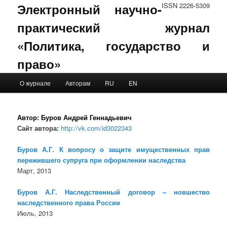
Электронный научно-
ISSN 2226-5309
практический журнал
«Политика, государство и
право»
Main menu
О журнале
Авторам
RU
EN
Skip to primary content
Skip to secondary content
Автор:
Буров Андрей Геннадьевич
Сайт автора:
http://vk.com/id3022343
Буров А.Г. К вопросу о защите имущественных прав
пережившего супруга при оформлении наследства
Март, 2013
Буров А.Г. Наследственный договор – новшество
наследственного права России
Июль, 2013