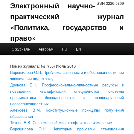
Электронный научно-
ISSN 2226-5309
практический журнал
«Политика, государство и
право»
Main menu
О журнале
Авторам
RU
EN
Skip to primary content
Skip to secondary content
Номер журнала: № 7(55) Июль 2016
Ворошилова О.Н. Проблема законности и обоснованности при
заключении под стражу
Дронова Е.Н. Профессионально-личностные ресурсы в
повышении квалификации специалистов системы
профилактики безнадзорности и правонарушений
несовершеннолетних
Алексеев В.М. Конституционные принципы получения
образования
Титова Е.В. Современный мир: конфликтное измерение
Ворошилова О.Н. Некоторые проблемы становления